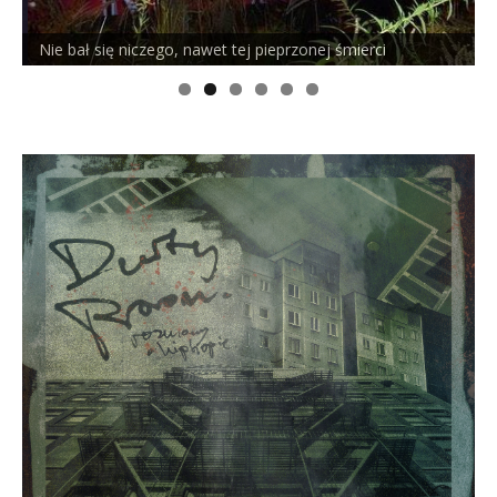
Nie bał się niczego, nawet tej pieprzonej śmierci
P