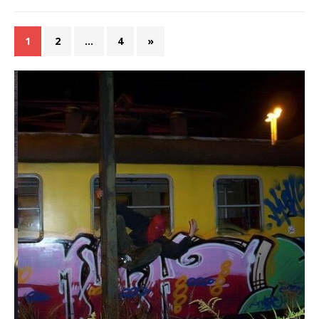
1
2
…
4
»