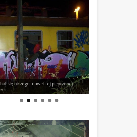
 bał się niczego, nawet tej pieprzonej
erci
PELSON x DUSTY RO