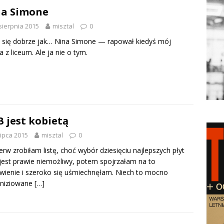
na Simone
sierpnia 2015
misztal
0
 się dobrze jak… Nina Simone — rapował kiedyś mój
a z liceum. Ale ja nie o tym.
 jest kobietą
lipca 2015
misztal
0
erw zrobiłam listę, choć wybór dziesięciu najlepszych płyt
est prawie niemożliwy, potem spojrzałam na to
wienie i szeroko się uśmiechnęłam. Niech to mocno
iniziowane
[…]