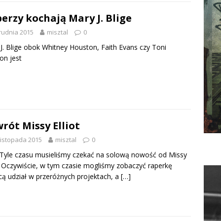
erzy kochają Mary J. Blige
rudnia 2015
misztal
0
J. Blige obok Whitney Houston, Faith Evans czy Toni
on jest
rót Missy Elliot
listopada 2015
misztal
0
. Tyle czasu musieliśmy czekać na solową nowość od Missy
t. Oczywiście, w tym czasie mogliśmy zobaczyć raperkę
cą udział w przeróżnych projektach, a
[…]