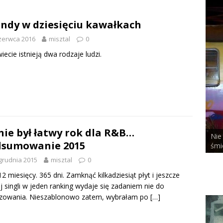
ndy w dziesięciu kawałkach
zerwca 2016
misztal
0
iecie istnieją dwa rodzaje ludzi.
nie był łatwy rok dla R&B…
Nie
dsumowanie 2015
ALCHEMIST x DUSTY ROOM
śmi
grudnia 2015
misztal
0
12 miesięcy. 365 dni. Zamknąć kilkadziesiąt płyt i jeszcze
j singli w jeden ranking wydaje się zadaniem nie do
izowania. Nieszablonowo zatem, wybrałam po
[…]