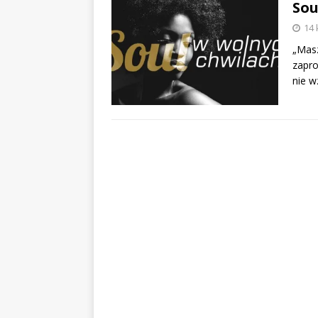
Sou
14 
„Masz
zapro
nie w