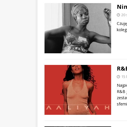
Ni
20 
Czuję
koleg
R&B
15 
Najpi
R&B j
zesta
sfem