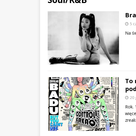
Bra
5 c
Na św
To 
po
EVIDENCE x DUSTY ROOM
20 
Rok. 
więce
zreal