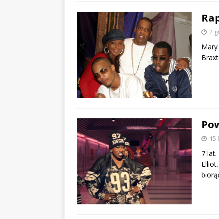
Rap
2 g
Mary 
Braxt
Pow
15 
7 lat
Ellio
biorą