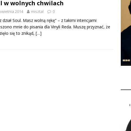
l w wolnych chwilach
kwietnia 2014
misztal
0
 dział Soul. Masz wolną rękę” – z takimi intencjami
szono mnie do pisania dla Vinyli Reda. Muszę przyznać, że
zięło się to znikąd,
[…]