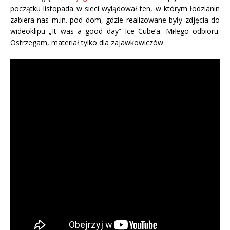
początku listopada w sieci wylądował ten, w którym łodzianin
zabiera nas m.in. pod dom, gdzie realizowane były zdjęcia do
wideoklipu „It was a good day” Ice Cube’a. Miłego odbioru.
Ostrzegam, materiał tylko dla zajawkowiczów.