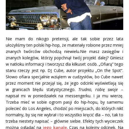
Nie mam do nikogo pretensji, ale tak sobie przez lata
ułożyliśmy ten polski hip-hop, że materiały robione przez mniej
znanych twórców obchodzą niewielu.
Nie masz zasięgów i
znanych kolegów, którzy popchnął twój projekt dalej? Giniesz
w natłoku informacji i tworzysz dla kilkuset osób. „Ofiarą” tego
stanu rzeczy jest np. DJ Cube, autor projektu „On the Spot”.
Słowo ofiara specjalnie wziąłem w cudzysłów, bo Cube nawet
przez moment nie przejął się, że jego odcinki wyświetlają się
w granicach błędu statystycznego.
Trudno, robię swoje
–
napisał mi w poniedziałek na messengerku. I ja mu wierzę.
Trzeba mieć w sobie ogrom pasji do hip-hopu, by samemu
polecieć do Los Angeles, chodzić po miejscach, do których nikt
normalny, by się nie wybrał i to wszystko kręcić dla – no, tak to
trzeba niestety napisać – głównie siebie. Efekty tych wycieczek
można oglądać na
jego kanale
. Czas na kolejny odcinek. Na