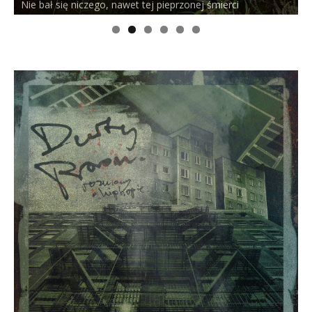
Nie bał się niczego, nawet tej pieprzonej śmierci
P