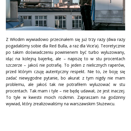
Z Włodim wywiadowo przecinałem się już trzy razy (dwa razy
pogadaliśmy sobie dla Red Bulla, a raz dla Vice’a). Teoretycznie
po takim doświadczeniu powinienem być turbo wyluzowany,
idąc na kolejną bajerkę, ale – napiszę to w stu procentach
szczerze – jakoś nie potrafię. To jeden z nielicznych raperów,
przed którym czuję autentyczny respekt. Nie to, że boję się
zadać niewygodne pytanie, bo akurat z tym nigdy nie mam
problemu, ale jakoś tak nie potrafiłem wyluzować w stu
procentach. Tak mam i tyle – nie będę udawał, że jest inaczej.
To tyle w kwestii moich rozkmin. Zapraszam na godzinny
wywiad, który zrealizowaliśmy na warszawskim Służewcu.