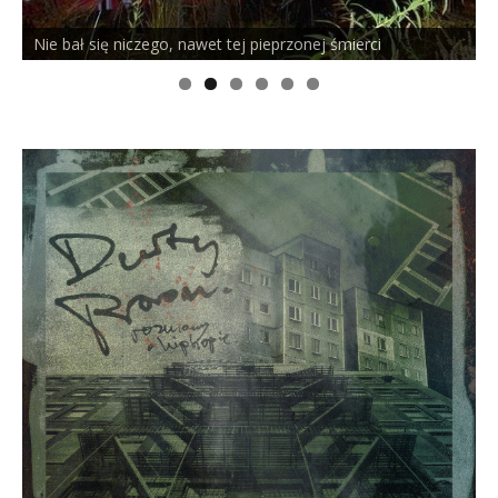
Nie bał się niczego, nawet tej pieprzonej śmierci
P