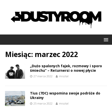
Miesiąc:
marzec 2022
„Dużo spalonych fajek, rozmowy i sporo
śmiechu” – Returnersi o nowej płycie
27 marca 2022
misztal
Tius (7DC) wspomina swoje podróże do
Ukrainy
25 marca 2022
misztal