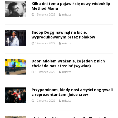
Kilka dni temu pojawił się nowy wideoklip
Method Mana
15 marca 2022
misztal
Snoop Dogg nawinął na bicie,
wyprodukowanym przez Polaków
14 marca 2022
misztal
Daor: Miałem wrażenie, że jeden z nich
chciał do nas strzelać (wywiad)
13 marca 2022
misztal
Przypominam, kiedy nasi artyści nagrywali
z reprezentantami Juice crew
12 marca 2022
misztal