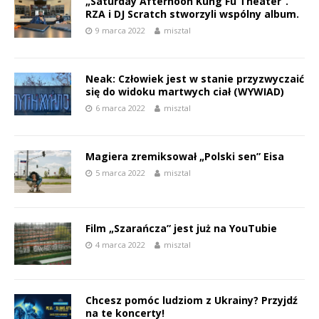
„Saturday Afternoon Kung Fu Theater”.
RZA i DJ Scratch stworzyli wspólny album.
9 marca 2022
misztal
Neak: Człowiek jest w stanie przyzwyczaić
się do widoku martwych ciał (WYWIAD)
6 marca 2022
misztal
Magiera zremiksował „Polski sen” Eisa
5 marca 2022
misztal
Film „Szarańcza” jest już na YouTubie
4 marca 2022
misztal
Chcesz pomóc ludziom z Ukrainy? Przyjdź
na te koncerty!