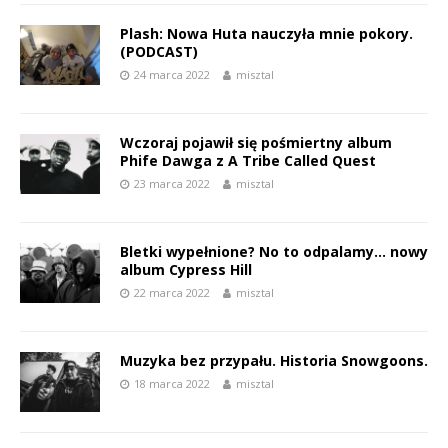
Plash: Nowa Huta nauczyła mnie pokory.
(PODCAST)
24 marca 2022
misztal
Wczoraj pojawił się pośmiertny album
Phife Dawga z A Tribe Called Quest
23 marca 2022
misztal
Bletki wypełnione? No to odpalamy… nowy
album Cypress Hill
22 marca 2022
misztal
Muzyka bez przypału. Historia Snowgoons.
18 marca 2022
misztal