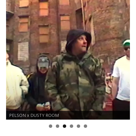
PELSON x DUSTY ROOM
O