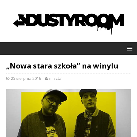
„Nowa stara szkoła” na winylu
25 sierpnia 2016
misztal