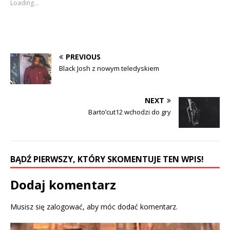
Loading...
h
h
a
a
r
r
e
e
o
o
n
n
F
T
a
w
c
i
PREVIOUS
e
t
b
t
Black Josh z nowym teledyskiem
o
e
o
r
k
(
(
O
O
p
NEXT
p
e
e
n
Barto’cut12 wchodzi do gry
n
s
s
i
i
n
n
n
n
e
e
w
w
w
BĄDŹ PIERWSZY, KTÓRY SKOMENTUJE TEN WPIS!
w
i
i
n
n
d
d
o
Dodaj komentarz
o
w
w
)
)
Musisz się
zalogować
, aby móc dodać komentarz.