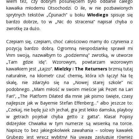
wiem też, czy dobrym posunięciem było oddanie całego
kawałka młodemu Otsochodzi. O ile, w nie pozbawionych
sprytnych tekstów „Ćpunach” u boku
Włodiego
spisuje się
bardzo dobrze, to w „Nic do stracenia” napisał chyba o
zwrotkę za dużo.
Czepiam się, czepiam, choć całościowo mamy do czynienia z
pozycją bardzo dobrą. Ogromną niespodziankę sprawił mi
Vnm swoją, nazwałbym to „podziemną” zwrotką, w utworze
„Tam gdzie idę”. Wzorowym, powtarzam wzorowym
kawałkiem jest „Łajzo”.
Mielzky
i
The Returners
brzmią tutaj
naturalnie, na kilometr czuć chemię, która ich łączy! Na tę
skalę, nie zdarzyło się na „Nowej starej szkole” nic
podobnego. „Mam miłość w swoim mieście jak Pezet na Lari
Fari”, „The Platform Dilated dla mnie jak pismo święte, czasy
najlepsze jak w Bayernie Stefan Effenberg…” albo jeszcze to:
„Czekaj, nie będę już ich jechał, gra jest lekko damska, playboy
w getrach pojebał chyba getto z gatta”. Klasa! Popisy
didżejskie Chwiałka w tym numerze są wisienką na torcie.
Napiszę to bez jakiegokolwiek zawahania – solowy kawałek
Grubego jest wręcz wybitny! Na uwagę zasługuje również