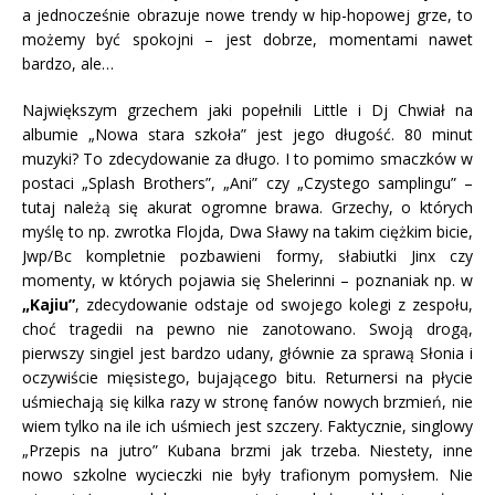
a jednocześnie obrazuje nowe trendy w hip-hopowej grze, to
możemy być spokojni – jest dobrze, momentami nawet
bardzo, ale…
Największym grzechem jaki popełnili Little i Dj Chwiał na
albumie „Nowa stara szkoła” jest jego długość. 80 minut
muzyki? To zdecydowanie za długo. I to pomimo smaczków w
postaci „Splash Brothers”, „Ani” czy „Czystego samplingu” –
tutaj należą się akurat ogromne brawa. Grzechy, o których
myślę to np. zwrotka Flojda, Dwa Sławy na takim ciężkim bicie,
Jwp/Bc kompletnie pozbawieni formy, słabiutki Jinx czy
momenty, w których pojawia się Shelerinni – poznaniak np. w
„Kajiu”
, zdecydowanie odstaje od swojego kolegi z zespołu,
choć tragedii na pewno nie zanotowano. Swoją drogą,
pierwszy singiel jest bardzo udany, głównie za sprawą Słonia i
oczywiście mięsistego, bujającego bitu. Returnersi na płycie
uśmiechają się kilka razy w stronę fanów nowych brzmień, nie
wiem tylko na ile ich uśmiech jest szczery. Faktycznie, singlowy
„Przepis na jutro” Kubana brzmi jak trzeba. Niestety, inne
nowo szkolne wycieczki nie były trafionym pomysłem. Nie