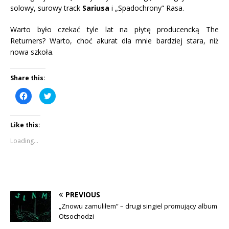
solowy, surowy track
Sariusa
i „Spadochrony” Rasa.
Warto było czekać tyle lat na płytę producencką The
Returners? Warto, choć akurat dla mnie bardziej stara, niż
nowa szkoła.
Share this:
C
C
l
l
i
i
c
c
k
k
Like this:
t
t
o
o
s
s
Loading...
h
h
a
a
r
r
e
e
o
o
n
n
F
T
a
w
c
i
PREVIOUS
e
t
b
t
„Znowu zamuliłem” – drugi singiel promujący album
o
e
Otsochodzi
o
r
k
(