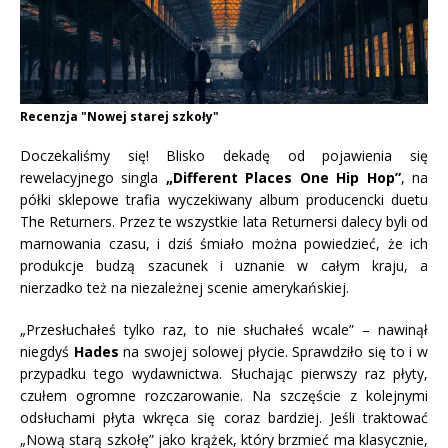
Recenzja "Nowej starej szkoły"
Doczekaliśmy się! Blisko dekadę od pojawienia się
rewelacyjnego singla
„Different Places One Hip Hop”
, na
półki sklepowe trafia wyczekiwany album producencki duetu
The Returners.
Przez te wszystkie lata Returnersi dalecy byli od
marnowania czasu, i dziś śmiało można powiedzieć, że ich
produkcje budzą szacunek i uznanie w całym kraju, a
nierzadko też na niezależnej scenie amerykańskiej.
„Przesłuchałeś tylko raz, to nie słuchałeś wcale” – nawinął
niegdyś
Hades
na swojej solowej płycie. Sprawdziło się to i w
przypadku tego wydawnictwa. Słuchając pierwszy raz płyty,
czułem ogromne rozczarowanie. Na szczęście z kolejnymi
odsłuchami płyta wkręca się coraz bardziej. Jeśli traktować
„Nową starą szkołę” jako krążek, który brzmieć ma klasycznie,