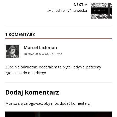
(
O
O
p
NEXT
p
e
e
n
„Monochromy” na wosku
n
s
s
i
i
n
n
n
n
e
e
w
w
w
1 KOMENTARZ
w
i
i
n
n
d
d
o
Marcel Lichman
o
w
w
)
)
18 MAJA 2016 O GODZ. 17:42
Zupelnie odwrotnie odebralem ta plyte. Jedynie jestesmy
zgodni co do mielzkiego
Dodaj komentarz
Musisz się
zalogować
, aby móc dodać komentarz.