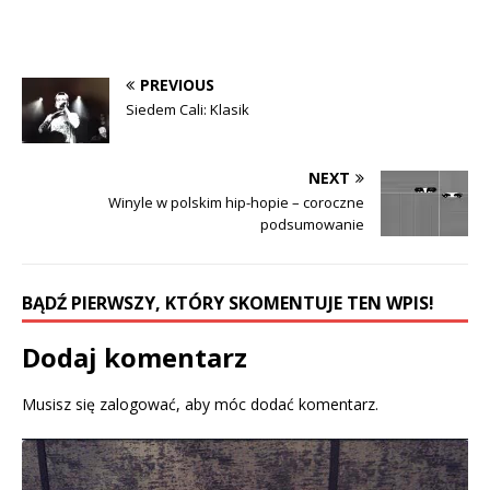
r
r
e
e
o
o
n
n
F
T
a
w
c
i
PREVIOUS
e
t
b
t
Siedem Cali: Klasik
o
e
o
r
k
(
(
O
O
p
NEXT
p
e
e
n
Winyle w polskim hip-hopie – coroczne
n
s
podsumowanie
s
i
i
n
n
n
n
e
e
w
w
w
BĄDŹ PIERWSZY, KTÓRY SKOMENTUJE TEN WPIS!
w
i
i
n
n
d
d
o
Dodaj komentarz
o
w
w
)
)
Musisz się
zalogować
, aby móc dodać komentarz.