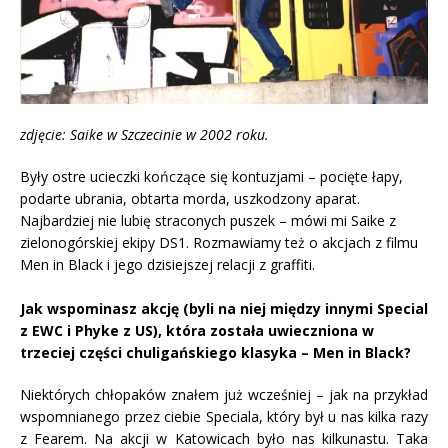
zdjęcie: Saike w Szczecinie w 2002 roku.
Były ostre ucieczki kończące się kontuzjami – pocięte łapy,
podarte ubrania, obtarta morda, uszkodzony aparat.
Najbardziej nie lubię straconych puszek – mówi mi Saike z
zielonogórskiej ekipy DS1. Rozmawiamy też o akcjach z filmu
Men in Black i jego dzisiejszej relacji z graffiti.
Jak wspominasz akcję (byli na niej między innymi Special
z EWC i Phyke z US), która została uwieczniona w
trzeciej części chuligańskiego klasyka – Men in Black?
Niektórych chłopaków znałem już wcześniej – jak na przykład
wspomnianego przez ciebie Speciala, który był u nas kilka razy
z Fearem. Na akcji w Katowicach było nas kilkunastu. Taka