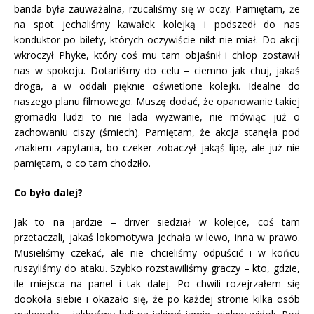
banda była zauważalna, rzucaliśmy się w oczy. Pamiętam, że
na spot jechaliśmy kawałek kolejką i podszedł do nas
konduktor po bilety, których oczywiście nikt nie miał. Do akcji
wkroczył Phyke, który coś mu tam objaśnił i chłop zostawił
nas w spokoju. Dotarliśmy do celu – ciemno jak chuj, jakaś
droga, a w oddali pięknie oświetlone kolejki. Idealne do
naszego planu filmowego. Muszę dodać, że opanowanie takiej
gromadki ludzi to nie lada wyzwanie, nie mówiąc już o
zachowaniu ciszy (śmiech). Pamiętam, że akcja stanęła pod
znakiem zapytania, bo czeker zobaczył jakąś lipę, ale już nie
pamiętam, o co tam chodziło.
Co było dalej?
Jak to na jardzie – driver siedział w kolejce, coś tam
przetaczali, jakaś lokomotywa jechała w lewo, inna w prawo.
Musieliśmy czekać, ale nie chcieliśmy odpuścić i w końcu
ruszyliśmy do ataku. Szybko rozstawiliśmy graczy – kto, gdzie,
ile miejsca na panel i tak dalej. Po chwili rozejrzałem się
dookoła siebie i okazało się, że po każdej stronie kilka osób