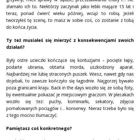
złamało ich to. Niektórzy zaczynali jako łebki mające 15 lat i
teraz, ponad ćwierć wieku później, wciąż to robią. Jeżeli
tworzyłeś tę scenę, to masz w sobie coś, co zostanie z tobą
do końca życia.
Ty też musiałeś się mierzyć z konsekwencjami swoich
działań?
Były ostre ucieczki kończące się kontuzjami – pocięte łapy,
podarte ubrania, obtarta morda, uszkodzony aparat.
Najbardziej nie lubię straconych puszek. Wiesz, nawet gdy nas
dojebali, to zawsze kończyło się łagodnie. Najgorzej bywało
poza granicami kraju. Back in the days woziło się ze sobą foty,
by ewentualnie pokazać je miejscowym graczom. W plecakach
woziło się też: puchy, kominiarki, sekatory, zdjęcia
pomalowanych pociągów i… konserwy. Nieraz trzeba było się
z tego mocno tłumaczyć.
Pamiętasz coś konkretnego?