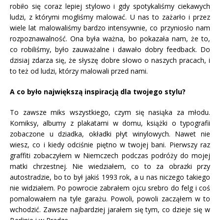
robiło się coraz lepiej stylowo i gdy spotykaliśmy ciekawych
ludzi, z którymi mogliśmy malować. U nas to zażarło i przez
wiele lat malowaliśmy bardzo intensywnie, co przyniosło nam
rozpoznawalność. Ona była ważna, bo pokazała nam, że to,
co robiliśmy, było zauważalne i dawało dobry feedback. Do
dzisiaj zdarza się, że słyszę dobre słowo o naszych pracach, i
to też od ludzi, którzy malowali przed nami.
A co było największą inspiracją dla twojego stylu?
To zawsze miks wszystkiego, czym się nasiąka za młodu.
Komiksy, albumy z plakatami w domu, książki o typografii
zobaczone u dziadka, okładki płyt winylowych. Nawet nie
wiesz, co i kiedy odciśnie piętno w twojej bani. Pierwszy raz
graffiti zobaczyłem w Niemczech podczas podróży do mojej
matki chrzestnej. Nie wiedziałem, co to za obrazki przy
autostradzie, bo to był jakiś 1993 rok, a u nas niczego takiego
nie widziałem. Po powrocie zabrałem ojcu srebro do felg i coś
pomalowałem na tyle garażu. Powoli, powoli zacząłem w to
wchodzić. Zawsze najbardziej jarałem się tym, co dzieje się w