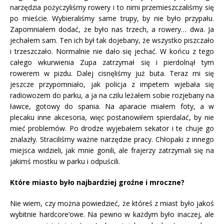
narzędzia pożyczyliśmy rowery i to nimi przemieszczaliśmy się
po mieście. Wybieraliśmy same trupy, by nie było przypału.
Zapomniałem dodać, że było nas trzech, a rowery… dwa. Ja
jechałem sam. Ten ich był tak dojebany, że wszystko piszczało
i trzeszczało. Normalnie nie dało się jechać. W końcu z tego
całego wkurwienia Zupa zatrzymał się i pierdolnął tym
rowerem w pizdu. Dalej cisnęliśmy już buta. Teraz mi się
jeszcze przypomniało, jak policja z impetem wjebała się
radiowozem do parku, a ja na czilu leżałem sobie rozjebany na
ławce, gotowy do spania. Na aparacie miałem foty, a w
plecaku inne akcesoria, więc postanowiłem spierdalać, by nie
mieć problemów. Po drodze wyjebałem sekator i te chuje go
znalazły. Straciliśmy ważne narzędzie pracy. Chłopaki z innego
miejsca widzieli, jak mnie gonili, ale frajerzy zatrzymali się na
jakimś mostku w parku i odpuścili.
Które miasto było najbardziej groźne i mroczne?
Nie wiem, czy można powiedzieć, że któreś z miast było jakoś
wybitnie hardcore’owe. Na pewno w każdym było inaczej, ale