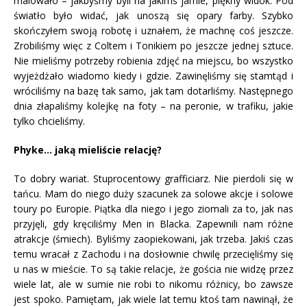
malowało – jakbyśmy byli na jakimś jamie, piękny widok. Pod
światło było widać, jak unoszą się opary farby. Szybko
skończyłem swoją robotę i uznałem, że machnę coś jeszcze.
Zrobiliśmy więc z Coltem i Tonikiem po jeszcze jednej sztuce.
Nie mieliśmy potrzeby robienia zdjęć na miejscu, bo wszystko
wyjeżdżało wiadomo kiedy i gdzie. Zawinęliśmy się stamtąd i
wróciliśmy na bazę tak samo, jak tam dotarliśmy. Następnego
dnia złapaliśmy kolejkę na foty – na peronie, w trafiku, jakie
tylko chcieliśmy.
Phyke… jaką mieliście relację?
To dobry wariat. Stuprocentowy grafficiarz. Nie pierdoli się w
tańcu. Mam do niego duży szacunek za solowe akcje i solowe
toury po Europie. Piątka dla niego i jego ziomali za to, jak nas
przyjęli, gdy kręciliśmy Men in Blacka. Zapewnili nam różne
atrakcje (śmiech). Byliśmy zaopiekowani, jak trzeba. Jakiś czas
temu wracał z Zachodu i na dosłownie chwilę przecięliśmy się
u nas w mieście. To są takie relacje, że gościa nie widzę przez
wiele lat, ale w sumie nie robi to nikomu różnicy, bo zawsze
jest spoko. Pamiętam, jak wiele lat temu ktoś tam nawinął, że