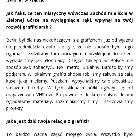
Berlinie i w Pradze.
Jak fakt, że ten mistyczny wówczas Zachód mieliście w
Zielonej Górze na wyciągnięcie ręki, wpłynął na twój
rozwój grafficiarski?
Berlin był dla nas niekończącym się graffzinem. Już od wjazdu
na przedmieścia działo się tyle, że nie sposób było tego
ogarnąć. Jeździliśmy tam pociągiem i przyklejeni do okien,
wyglądaliśmy jak glonojady. Czegoś takiego w Polsce nie
sposób było zobaczyć… No i metro, S-Bahny. Bardzo byliśmy
podjarani. W lokalnym graffiti shopie robiliśmy zakupy za całą
kasę, jaką mieliśmy. Puszkami wypychaliśmy całe plecaki ze
stelażem i torby. W tych sklepach półki uginały się od
magazynów i VHS-ów. Po powrocie do kraju całymi dniami
oglądaliśmy materiały, rozkminialiśmy filmy i szkicowaliśmy
projekty.
Jaka jest dziś twoja relacja z graffiti?
To bardzo ważna część mojego życia. Wszystko było