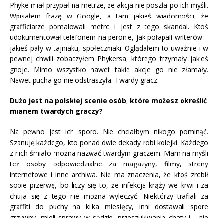
Phyke miał przypał na metrze, że akcja nie poszła po ich myśli.
Wpisałem frazę w Google, a tam jakieś wiadomości, że
grafficiarze pomalowali metro i jest z tego skandal. Ktoś
udokumentował telefonem na peronie, jak połapali writerów –
jakieś pały w tajniaku, społeczniaki. Oglądałem to uważnie i w
pewnej chwili zobaczyłem Phykersa, którego trzymały jakieś
gnoje. Mimo wszystko nawet takie akcje go nie złamały.
Nawet pucha go nie odstraszyła. Twardy gracz.
Dużo jest na polskiej scenie osób, które możesz określić
mianem twardych graczy?
Na pewno jest ich sporo. Nie chciałbym nikogo pominąć.
Szanuję każdego, kto ponad dwie dekady robi kolejki. Każdego
z nich śmiało można nazwać twardym graczem. Mam na myśli
też osoby odpowiedzialne za magazyny, filmy, strony
internetowe i inne archiwa. Nie ma znaczenia, że ktoś zrobił
sobie przerwę, bo liczy się to, że infekcja krąży we krwi i za
chuja się z tego nie można wyleczyć. Niektórzy trafiali za
graffiti do puchy na kilka miesięcy, inni dostawali spore
grzywny, mieli sprawy w sądzie, przeszukiwania chaty i… nie