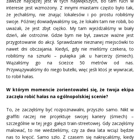
zawsze najciężej jest w tych największych, bo tam ruch w
interesie jest wzmożony. Z innymi miastami często było tak,
że jechaliśmy, nie znając lokalesów i po prostu robiliśmy
swoje. Później dowiadywaliśmy się, że lokalni tam nie robili, bo
uważali, że jest zbyt ciężko. My tam wjeżdżaliśmy w biały
dzień, ale ostrożnie. Gdzie bym nie był, zawsze ważne jest
przygotowanie do akcji. Sprawdzanie nieznanej miejscówki to
nawet dni obczajania. Kiedyś, gdy nie mieliśmy czekera, to
robiliśmy na sznurki – pułapka jak u harcerzy (śmiech).
Wiązaliśmy go na ścieżce 50 metrów od nas.
Przywiązywaliśmy do niego butelki, więc jeśli ktoś je wywracał,
to robił hałas.
W którym momencie zorientowałeś się, że twoja ekipa
zaczęła robić hałas na ogólnopolskiej scenie?
To, że zaczęliśmy być rozpoznawalni, przyszło samo. Nikt w
graffiti raczej nie projektuje swojej kariery (śmiech) –
szczególnie w tej jego gałęzi train-streetowej. Gdy zaczęliśmy
malować, to nie wiedzieliśmy, czy za dwa lata wciąż będzie
nas to kręcić. Samo szło. Z czasem się nakręcaliśmy, kiedy