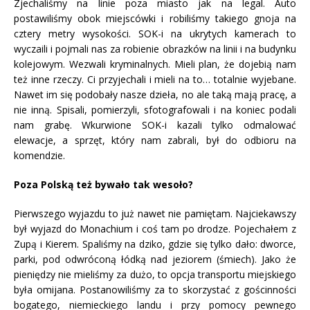
Zjechaliśmy na linie poza miasto jak na legal. Auto
postawiliśmy obok miejscówki i robiliśmy takiego gnoja na
cztery metry wysokości. SOK-i na ukrytych kamerach to
wyczaili i pojmali nas za robienie obrazków na linii i na budynku
kolejowym. Wezwali kryminalnych. Mieli plan, że dojebią nam
też inne rzeczy. Ci przyjechali i mieli na to… totalnie wyjebane.
Nawet im się podobały nasze dzieła, no ale taką mają pracę, a
nie inną. Spisali, pomierzyli, sfotografowali i na koniec podali
nam grabę. Wkurwione SOK-i kazali tylko odmalować
elewacje, a sprzęt, który nam zabrali, był do odbioru na
komendzie.
Poza Polską też bywało tak wesoło?
Pierwszego wyjazdu to już nawet nie pamiętam. Najciekawszy
był wyjazd do Monachium i coś tam po drodze. Pojechałem z
Zupą i Kierem. Spaliśmy na dziko, gdzie się tylko dało: dworce,
parki, pod odwróconą łódką nad jeziorem (śmiech). Jako że
pieniędzy nie mieliśmy za dużo, to opcja transportu miejskiego
była omijana. Postanowiliśmy za to skorzystać z gościnności
bogatego, niemieckiego landu i przy pomocy pewnego