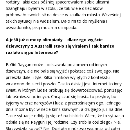
rodziny. Jakiś czas później spacerowałem sobie ulicami
Szanghaju i byłem w szoku, że tak wiele dzieciaków
próbowało swoich sił na desce w zaułkach miasta. Wcześniej
takich sytuacji nie widziałem. Dało mi to do myślenia i
uświadomiło, jaką moc ma olimpiada.
A jeśli już o mocy olimpiady – dlaczego wyjście
dziewczyny z Australii stało się viralem i tak bardzo
rozlało się po Internecie?
B-Girl Raygun może I odstawała poziomem od innych
dziewczyn, ale nie bała się wyjść i pokazać coś swojego. Nie
przeszła dalej i tyle. Kilka filmików wyjętych z kontekstu
wrzucono do sieci i poszło. Tak to dzisiaj jest. Internet to inny
świat, w którym ludzie próbują się dowartościować, poniżając
lub ośmieszając innych. Chcą czuć się lepsi… to przykre, bo
żyjemy w erze narcyzów i ludzi z przerośniętym ego. Jednego
dnia można być w necie kimś sławnym, a drugiego już na dnie.
Takie sytuacje odbijają się też na bliskich. Wiem, że ta sytuacja
odbiła się na Raygun i jej rodzinie. Czy zrobiła coś złego? Nie.
Skrzywdziła kogoś? Nie. Dostała mnóstwo wsparcia od całej