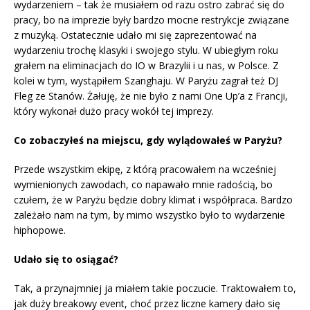
wydarzeniem – tak że musiałem od razu ostro zabrać się do
pracy, bo na imprezie były bardzo mocne restrykcje związane
z muzyką. Ostatecznie udało mi się zaprezentować na
wydarzeniu trochę klasyki i swojego stylu. W ubiegłym roku
grałem na eliminacjach do IO w Brazylii i u nas, w Polsce. Z
kolei w tym, wystąpiłem Szanghaju. W Paryżu zagrał też DJ
Fleg ze Stanów. Żałuję, że nie było z nami One Up’a z Francji,
który wykonał dużo pracy wokół tej imprezy.
Co zobaczyłeś na miejscu, gdy wylądowałeś w Paryżu?
Przede wszystkim ekipę, z którą pracowałem na wcześniej
wymienionych zawodach, co napawało mnie radością, bo
czułem, że w Paryżu będzie dobry klimat i współpraca. Bardzo
zależało nam na tym, by mimo wszystko było to wydarzenie
hiphopowe.
Udało się to osiągać?
Tak, a przynajmniej ja miałem takie poczucie. Traktowałem to,
jak duży breakowy event, choć przez liczne kamery dało się