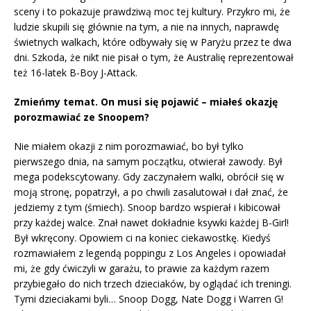
sceny i to pokazuje prawdziwą moc tej kultury. Przykro mi, że
ludzie skupili się głównie na tym, a nie na innych, naprawdę
świetnych walkach, które odbywały się w Paryżu przez te dwa
dni. Szkoda, że nikt nie pisał o tym, że Australię reprezentował
też 16-latek B-Boy J-Attack.
Zmieńmy temat. On musi się pojawić – miałeś okazję
porozmawiać ze Snoopem?
Nie miałem okazji z nim porozmawiać, bo był tylko
pierwszego dnia, na samym początku, otwierał zawody. Był
mega podekscytowany. Gdy zaczynałem walki, obrócił się w
moją stronę, popatrzył, a po chwili zasalutował i dał znać, że
jedziemy z tym (śmiech). Snoop bardzo wspierał i kibicował
przy każdej walce. Znał nawet dokładnie ksywki każdej B-Girl!
Był wkręcony. Opowiem ci na koniec ciekawostkę. Kiedyś
rozmawiałem z legendą poppingu z Los Angeles i opowiadał
mi, że gdy ćwiczyli w garażu, to prawie za każdym razem
przybiegało do nich trzech dzieciaków, by oglądać ich treningi.
Tymi dzieciakami byli… Snoop Dogg, Nate Dogg i Warren G!