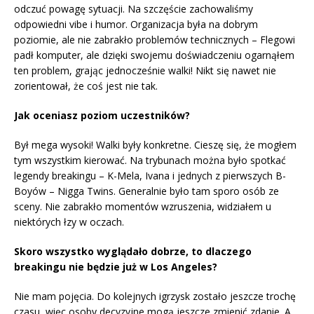
odczuć powagę sytuacji. Na szczęście zachowaliśmy
odpowiedni vibe i humor. Organizacja była na dobrym
poziomie, ale nie zabrakło problemów technicznych – Flegowi
padł komputer, ale dzięki swojemu doświadczeniu ogarnąłem
ten problem, grając jednocześnie walki! Nikt się nawet nie
zorientował, że coś jest nie tak.
Jak oceniasz poziom uczestników?
Był mega wysoki! Walki były konkretne. Cieszę się, że mogłem
tym wszystkim kierować. Na trybunach można było spotkać
legendy breakingu – K-Mela, Ivana i jednych z pierwszych B-
Boyów – Nigga Twins. Generalnie było tam sporo osób ze
sceny. Nie zabrakło momentów wzruszenia, widziałem u
niektórych łzy w oczach.
Skoro wszystko wyglądało dobrze, to dlaczego
breakingu nie będzie już w Los Angeles?
Nie mam pojęcia. Do kolejnych igrzysk zostało jeszcze trochę
czasu, więc osoby decyzyjne mogą jeszcze zmienić zdanie. A