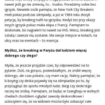
nawet jeśli go nie zmienią, to… trudno. Poradzimy sobie bez
igrzysk. Niewiele osób pamięta, że New York City Breakers
mieli pokaz podczas olimpiady, a już w 1984 roku złożyli
petycję, by breaking trafił na igrzyska. Kiedyś też przy okazji
innych igrzysk pokaz miała ekipa z Francji. Pamiętam to
doskonale, bo nagrałem to nawet na VHS. Wiesz, breaking jest
sztuką i zawsze nią zostanie. Ma swoje miejsce w kołach, na
ulicy oraz na eventach – to esencja.
Myślisz, że breaking w Paryżu dał ludziom więcej
dobrego czy złego?
Myślę, że jeszcze przyjdzie czas, by odpowiedzieć na to
pytanie. Dziś, na gorąco, powiedziałbym, że zrobił więcej
dobrego, ale czas pokaże, czy mam rację. Należy pamiętać, że
b-boying czy deska pojawiły się na olimpiadzie po to, by
przyciągnąć do sportu młodych ludzi. Biegi czy skoki tego
raczej nie zrobią. Pamiętam, że będąc w Szanghaju w wolnych
chwilach chodziłem oglądać zawody deskorolkowe i
ucieszyłem się, że na widowni można było zobaczyć całe