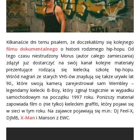
Kilkanaście dni temu pisałem, że doczekaliśmy się kolejnego
filmu dokumentalnego
o historii rodzimego hip-hopu. Od
tego czasu niestrudzony Morus (autor całego zamieszania)
zdążył już dostarczyć na swój kanał kolejne materiały
prezentujące rodzącą się kielecką szkołę hip-hopu.
Wśród nagrań ze starych VHS-ów znajdują się także urywki lat
90., które swoją kamerą zarejestrował sam Wembley –
legendarny kielecki B-Boy, który zginął tragicznie w wypadku
samochodowym na początku 1997 roku. Poniższy materiał
zapowiada film o (nie tylko) kieleckim graffiti, który pojawi się
w sieci w tym roku. Na zajawce pojawiają się m.in.: DJ Feel-X,
DJMB,
X-Man
i Manson z EWC.