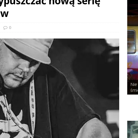
wypuszczać nową serię
ów
0
Nie
ALCHEMIST x DUSTY ROOM
śmi