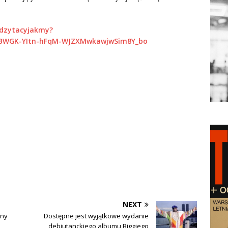
edzytacyjakmy?
BWGK-YItn-hFqM-WJZXMwkawjwSim8Y_bo
NEXT
jny
Dostępne jest wyjątkowe wydanie
debiutanckiego albumu Biggiego