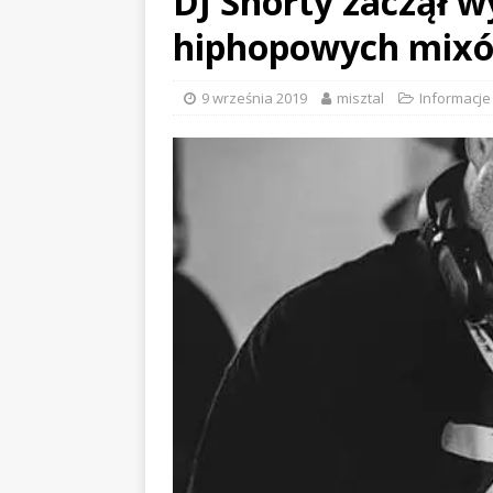
DJ Shorty zaczął 
hiphopowych mix
9 września 2019
misztal
Informacje
EVIDENCE x DUSTY ROOM