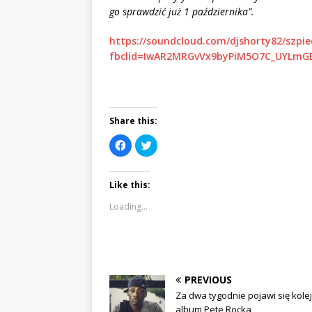
go sprawdzić już 1 października”.
https://soundcloud.com/djshorty82/szpi
fbclid=IwAR2MRGvVx9byPiM5O7C_UYLmG
Share this:
C
C
l
l
i
i
c
c
k
k
Like this:
t
t
o
o
s
s
Loading...
h
h
a
a
r
r
e
e
o
o
n
n
F
T
a
w
c
i
PREVIOUS
e
t
b
t
Za dwa tygodnie pojawi się kole
o
e
album Pete Rocka
o
r