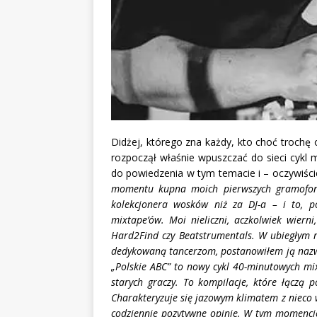
Didżej, którego zna każdy, kto choć trochę 
rozpoczął właśnie wpuszczać do sieci cykl 
do powiedzenia w tym temacie i – oczywiście
momentu kupna moich pierwszych gramofonó
kolekcjonera wosków niż za DJ-a – i to,
mixtape’ów. Moi nieliczni, aczkolwiek wiern
Hard2Find czy Beatstrumentals. W ubiegłym ro
dedykowaną tancerzom, postanowiłem ją nazwać
„Polskie ABC” to nowy cykl 40-minutowych mi
starych graczy. To kompilacje, które łączą po
Charakteryzuje się jazowym klimatem z nieco
codziennie pozytywne opinie. W tym momencie 