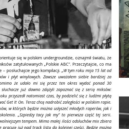
orientuje się w polskim undergroundzie, oznajmił światu, że
miksów zatytułowanych „Polskie ABC”.
Przeczytajcie, co ma
 – posłuchajcie jego kompilacji.
„W tym roku mija 15 lat od
w i płyt winylowych. Zawsze uważałem siebie bardziej za
 pomimo że udało mi się przez ten okres wydać ponad 30
i, słuchacze już dawno zdążyli zapoznać się z serią miksów:
ku przyszedł natomiast czas, by podzielić się z ludźmi płytą
 Get It On. Teraz chcę nadrobić zaległości w polskim rapie.
xów, w których będzie można usłyszeć młodych raperów, jak i
kolenia. „Szpiedzy tacy jak my” to pierwsza część tej serii.
 wolniejszym tempem. Mimo małej ilości odsłuchów mix zbiera
pracuję już nad track listą do kolejnej części. Będzie można