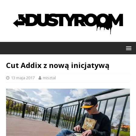
Cut Addix z nową inicjatywą
13 maja 2017
misztal