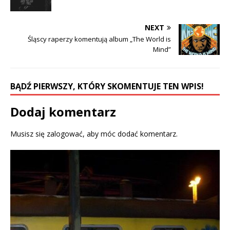
o
e
o
r
k
(
(
O
O
p
NEXT
p
e
e
n
Śląscy raperzy komentują album „The World is
n
s
Mind”
s
i
i
n
n
n
n
e
e
w
w
w
BĄDŹ PIERWSZY, KTÓRY SKOMENTUJE TEN WPIS!
w
i
i
n
n
d
d
o
Dodaj komentarz
o
w
w
)
)
Musisz się
zalogować
, aby móc dodać komentarz.