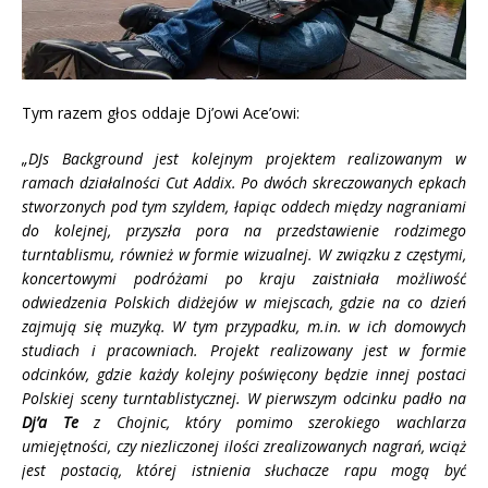
Tym razem głos oddaje
Dj’owi Ace’owi:
„DJs Background jest kolejnym projektem realizowanym w
ramach działalności Cut Addix. Po dwóch skreczowanych epkach
stworzonych pod tym szyldem, łapiąc oddech między nagraniami
do kolejnej, przyszła pora na przedstawienie rodzimego
turntablismu, również w formie wizualnej. W związku z częstymi,
koncertowymi podróżami po kraju zaistniała możliwość
odwiedzenia Polskich didżejów w miejscach, gdzie na co dzień
zajmują się muzyką. W tym przypadku, m.in. w ich domowych
studiach i pracowniach. Projekt realizowany jest w formie
odcinków, gdzie każdy kolejny poświęcony będzie innej postaci
Polskiej sceny turntablistycznej. W pierwszym odcinku padło na
Dj’a Te
z Chojnic, który pomimo szerokiego wachlarza
umiejętności, czy niezliczonej ilości zrealizowanych nagrań, wciąż
jest postacią, której istnienia słuchacze rapu mogą być