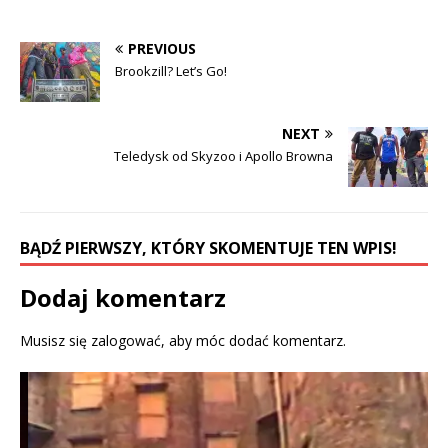
n
n
F
T
a
w
c
i
PREVIOUS
e
t
b
t
Brookzill? Let’s Go!
o
e
o
r
k
(
(
O
O
p
NEXT
p
e
e
n
Teledysk od Skyzoo i Apollo Browna
n
s
s
i
i
n
n
n
n
e
e
w
w
w
BĄDŹ PIERWSZY, KTÓRY SKOMENTUJE TEN WPIS!
w
i
i
n
n
d
d
o
Dodaj komentarz
o
w
w
)
)
Musisz się
zalogować
, aby móc dodać komentarz.