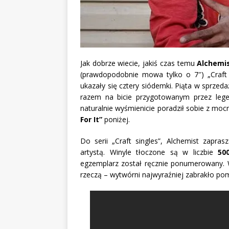
Jak dobrze wiecie, jakiś czas temu
Alchemi
(prawdopodobnie mowa tylko o 7″) „Craft s
ukazały się cztery siódemki. Piąta w sprze
razem na bicie przygotowanym przez lege
naturalnie wyśmienicie poradził sobie z m
For It”
poniżej.
Do serii „Craft singles”, Alchemist zapra
artystą. Winyle tłoczone są w liczbie
50
egzemplarz został ręcznie ponumerowany. 
rzeczą – wytwórni najwyraźniej zabrakło pom