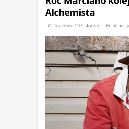
Roc Marciano kol
Alchemista
10 września 2016
misztal
Informacj
EVIDENCE x DUSTY ROOM
ALCHEMIS