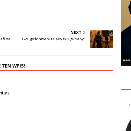
NEXT
afi na
G2E gościnnie w teledysku „Wciepy”
 TEN WPIS!
tarz.