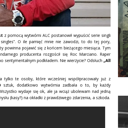
st
z pomocą wytwórni
ALC postanowił wypuścić serie singli
ingles”. O ile pamięć mnie nie zawodzi, to do tej pory,
daży powinna pojawić się z końcem bieżącego miesiąca. Tym
ndarnego producenta rozgościł się Roc Marciano. Raper
ocno sentymentalnym podkładem. Nie wierzycie? Odsłuch
„All
sza
tylko te osoby, które wcześniej współpracowały już z
0
sztuk, dodatkowo wytwórnia zadbała o to, by każdy
Wszystko wydaje się ok, ale ja wciąż ubolewam nad jedną
ysłu (kasy?) na okładki z prawdziwego zdarzenia, a szkoda.