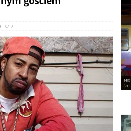
ejnym gościem
e
0
Nie bał się niczego, nawet te
T x DUSTY ROOM
śmierci