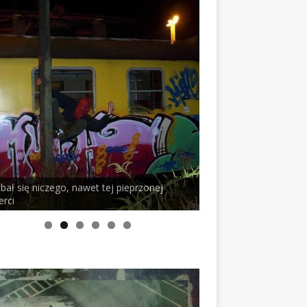
j pieprzonej
PELSON x DUSTY ROOM