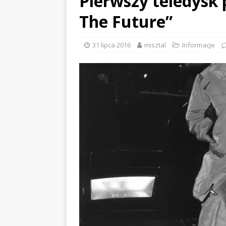
Pierwszy teledysk
The Future”
31 lipca 2016
misztal
Informacje
EVIDENCE x DUSTY ROOM