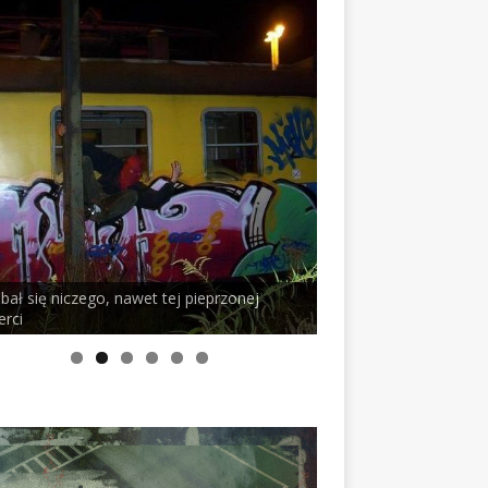
iczego, nawet tej pieprzonej
PELSON x DUSTY ROOM