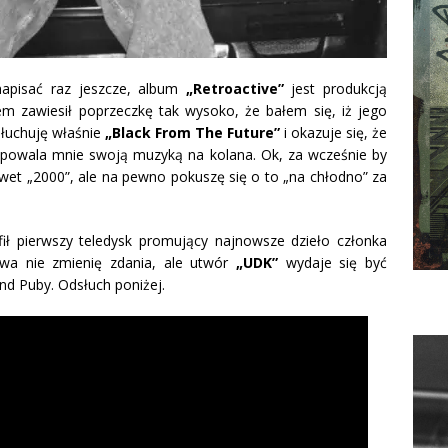
 napisać raz jeszcze, album
„Retroactive”
jest produkcją
m zawiesił poprzeczkę tak wysoko, że bałem się, iż jego
dsłuchuję właśnie
„Black From The Future”
i okazuje się, że
r powala mnie swoją muzyką na kolana. Ok, za wcześnie by
et „2000”, ale na pewno pokuszę się o to „na chłodno” za
ił pierwszy teledysk promujący najnowsze dzieło członka
dwa nie zmienię zdania, ale utwór
„UDK”
wydaje się być
d Puby. Odsłuch poniżej.