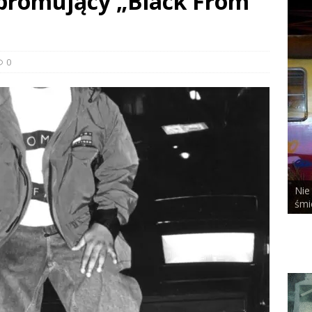
 promujący „Black From
0
Nie bał się n
ALCHEMIST x DUSTY ROOM
śmierci