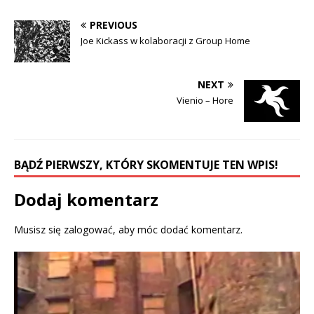
F
T
a
w
c
i
PREVIOUS
e
t
b
t
Joe Kickass w kolaboracji z Group Home
o
e
o
r
k
(
(
O
O
p
NEXT
p
e
e
n
Vienio – Hore
n
s
s
i
i
n
n
n
n
e
e
w
w
w
BĄDŹ PIERWSZY, KTÓRY SKOMENTUJE TEN WPIS!
w
i
i
n
n
d
d
o
Dodaj komentarz
o
w
w
)
)
Musisz się
zalogować
, aby móc dodać komentarz.