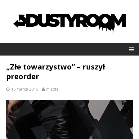
„Złe towarzystwo” – ruszył
preorder
16 marca 2016
misztal