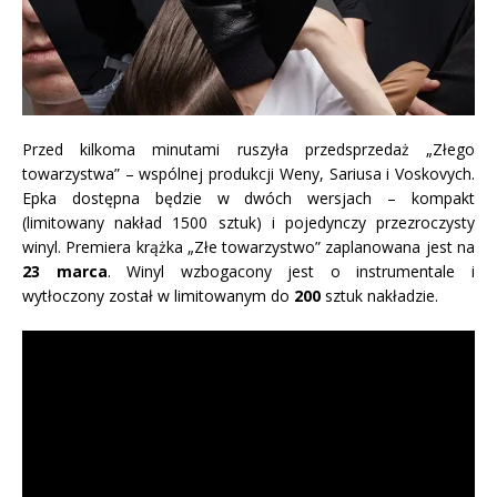
Przed kilkoma minutami ruszyła przedsprzedaż „Złego
towarzystwa” – wspólnej produkcji Weny, Sariusa i Voskovych.
Epka dostępna będzie w dwóch wersjach – kompakt
(limitowany nakład 1500 sztuk) i pojedynczy przezroczysty
winyl. Premiera krążka „Złe towarzystwo” zaplanowana jest na
23 marca
. Winyl wzbogacony jest o instrumentale i
wytłoczony został w limitowanym do
200
sztuk nakładzie.