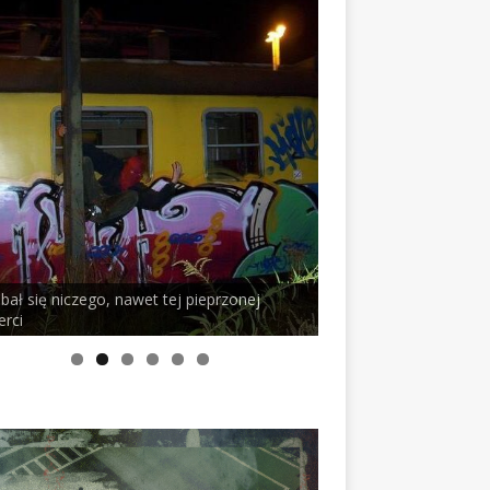
ego, nawet tej pieprzonej
PELSON x DUSTY ROOM