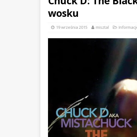
Chuck D: The Black
wosku
19 września 2015
misztal
Informacj
EVIDENCE x DUSTY ROOM