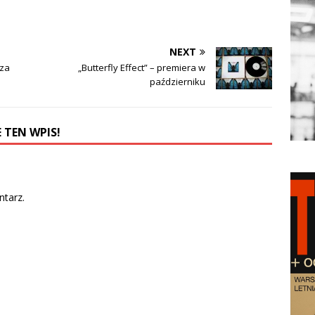
NEXT
 za
„Butterfly Effect” – premiera w
październiku
 TEN WPIS!
tarz.