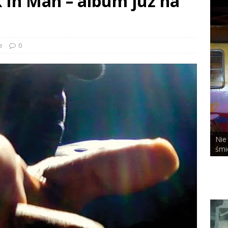
 In Man – album już na
e
0
Nie bał się nicz
ALCHEMIST x DUSTY ROOM
śmierci