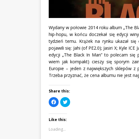
Wydany w połowie 2014 roku album „The Blac
hip-hopu, w końcu doczekał się edycji winy
tydzień temu. Krążek na rynku ukazał się d
pojawili się: Jahi (of PE2.0); Jasiri X; Kyle I
edycji „The Black In Man” to polecam się 
wiem jak kompakt) cieszy się sporym zai
Europie – jeden z największych sklepów z 
Trzeba przyznać, że cena albumu nie jest naj
Share this:
C
C
l
l
i
i
c
c
k
k
Like this:
t
t
o
o
s
s
Loading...
h
h
a
a
r
r