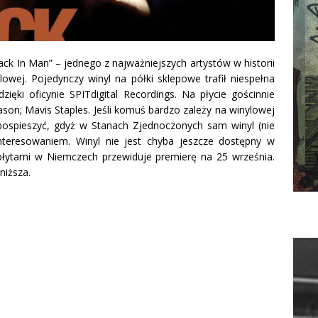
k In Man” – jednego z najważniejszych artystów w historii
lowej.
Pojedynczy winyl na półki sklepowe trafił niespełna
zięki oficynie SPITdigital Recordings. Na płycie gościnnie
CE Jason; Mavis Staples. Jeśli komuś bardzo zależy na winylowej
pospieszyć, gdyż w Stanach Zjednoczonych sam winyl (nie
nteresowaniem. Winyl nie jest chyba jeszcze dostępny w
płytami w Niemczech przewiduje premierę na 25 września.
niższa.