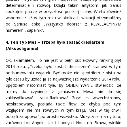
determinacje i rozwój. Dzięki takim artystom jak Sarius
spokojnie patrzę w przyszłość polskiej sceny. Warto również
wspomnieć, iż w tym roku w okolicach wakacji otrzymaliśmy
od Sariusa epke „Wszystko dobrze” z REWELACYJNYM
numerem „Zapalnik”.
4. Ten Typ Mes – Trzeba było zostać dresiarzem
(Alkopoligamia)
Ok, skłamałem. To nie jest w pełni subiektywny ranking płyt
2014 roku. „Trzeba było zostać dresiarzem” stanowi w tym
podsumowaniu wyjątek. Być może nie spędziłem z płyta na
tyle czasu by uznać ją za najważniejsze wydarzenie 2014 roku.
Spędziłem natomiast tyle, by OBIEKTYWNIE stwierdzić, że
mamy do czynienia z geniuszem. Mesa nie da się
zaklasyfikować i zaszufladkować. Gość jest wszechstronny,
nieskrepowany, posiada takie flow, że chyba pod tym
względem nie ma równych w tym kraju. Mes w tej chwili
potrafi zarapować po prostu wszystko. Muzycznie mamy tutaj
zarówno Los Angeles jak i Londyn i Houston. Brawa, wielkie