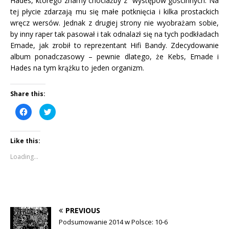
Hades, którego znamy chociażby z występów gościnnych. Na
tej płycie zdarzają mu się małe potknięcia i kilka prostackich
wręcz wersów. Jednak z drugiej strony nie wyobrażam sobie,
by inny raper tak pasował i tak odnalazł się na tych podkładach
Emade, jak zrobił to reprezentant Hifi Bandy. Zdecydowanie
album ponadczasowy – pewnie dlatego, że Kebs, Emade i
Hades na tym krążku to jeden organizm.
Share this:
C
C
l
l
i
i
c
c
k
k
Like this:
t
t
o
o
s
s
Loading...
h
h
a
a
r
r
e
e
o
o
n
n
F
T
a
w
c
i
PREVIOUS
e
t
b
t
Podsumowanie 2014 w Polsce: 10-6
o
e