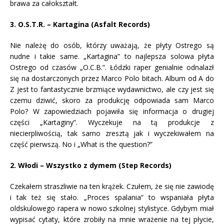
brawa za całokształt.
3. O.S.T.R. – Kartagina (Asfalt Records)
Nie należę do osób, którzy uważają, że płyty Ostrego są
nudne i takie same. „Kartagina” to najlepsza solowa płyta
Ostrego od czasów „O.C.B.”. Łódzki raper genialnie odnalazł
się na dostarczonych przez Marco Polo bitach. Album od A do
Z jest to fantastycznie brzmiące wydawnictwo, ale czy jest się
czemu dziwić, skoro za produkcję odpowiada sam Marco
Polo? W zapowiedziach pojawiła się informacja o drugiej
części „Kartaginy”. Wyczekuje na tą produkcje z
niecierpliwością, tak samo zresztą jak i wyczekiwałem na
część pierwszą. No i „What is the question?”
2. Włodi – Wszystko z dymem (Step Records)
Czekałem straszliwie na ten krążek. Czułem, że się nie zawiodę
i tak też się stało. „Proces spalania” to wspaniała płyta
oldskulowego rapera w nowo szkolnej stylistyce. Gdybym miał
wypisać cytaty, które zrobiły na mnie wrażenie na tej płycie,