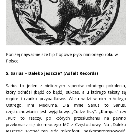
Poniżej najważniejsze hip-hopowe płyty minionego roku w
Polsce.
5. Sarius – Daleko jeszcze? (Asfalt Records)
Sarius to jeden z nielicznych raperów młodego pokolenia,
który odniósł (bądź co bądź) sukces, a u którego teksty są
mądre i rzadko przypadkowe. Wielu widzi w nim młodego
Ostrego, inni Mediuma. Dla mnie Sarius to Sarius,
częstochowianin jest wyjątkowy. „Cudze listy”, „Kompas” czy
„Kult” to rzeczy, po których przesłuchaniu na pewno
przekonasz się do młodego MC z Częstochowy. Na „Daleko
jeszcze?” słychać ten głód mikrofonu, bezkompromisowość,