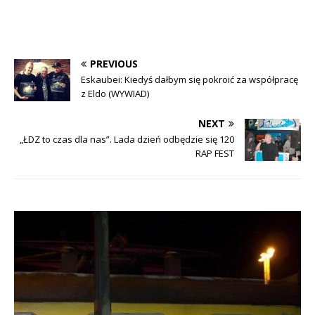
a
a
r
r
e
e
o
o
n
n
F
T
a
w
c
i
PREVIOUS
e
t
b
t
Eskaubei: Kiedyś dałbym się pokroić za współpracę
o
e
z Eldo (WYWIAD)
o
r
k
(
(
O
O
p
NEXT
p
e
e
n
„ŁDZ to czas dla nas”. Lada dzień odbędzie się 120
n
s
RAP FEST
s
i
i
n
n
n
n
e
e
w
w
w
w
i
i
n
n
d
d
o
o
w
w
)
)