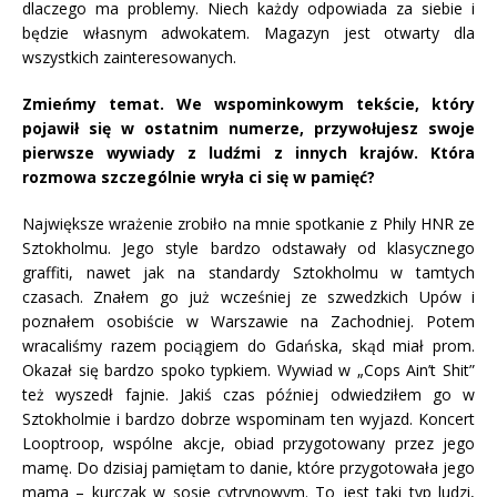
dlaczego ma problemy. Niech każdy odpowiada za siebie i
będzie własnym adwokatem. Magazyn jest otwarty dla
wszystkich zainteresowanych.
Zmieńmy temat. We wspominkowym tekście, który
pojawił się w ostatnim numerze, przywołujesz swoje
pierwsze wywiady z ludźmi z innych krajów. Która
rozmowa szczególnie wryła ci się w pamięć?
Największe wrażenie zrobiło na mnie spotkanie z Phily HNR ze
Sztokholmu. Jego style bardzo odstawały od klasycznego
graffiti, nawet jak na standardy Sztokholmu w tamtych
czasach. Znałem go już wcześniej ze szwedzkich Upów i
poznałem osobiście w Warszawie na Zachodniej. Potem
wracaliśmy razem pociągiem do Gdańska, skąd miał prom.
Okazał się bardzo spoko typkiem. Wywiad w „Cops Ain’t Shit”
też wyszedł fajnie. Jakiś czas później odwiedziłem go w
Sztokholmie i bardzo dobrze wspominam ten wyjazd. Koncert
Looptroop, wspólne akcje, obiad przygotowany przez jego
mamę. Do dzisiaj pamiętam to danie, które przygotowała jego
mama – kurczak w sosie cytrynowym. To jest taki typ ludzi,