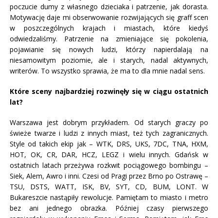
poczucie dumy z własnego dzieciaka i patrzenie, jak dorasta.
Motywację daje mi obserwowanie rozwijających się graff scen
w poszczególnych krajach i miastach, które kiedyś
odwiedzaliśmy. Patrzenie na zmieniające się pokolenia,
pojawianie się nowych ludzi, którzy napierdalają na
niesamowitym poziomie, ale i starych, nadal aktywnych,
writerów. To wszystko sprawia, że ma to dla mnie nadal sens.
Które sceny najbardziej rozwinęły się w ciągu ostatnich
lat?
Warszawa jest dobrym przykładem. Od starych graczy po
świeże twarze i ludzi z innych miast, też tych zagranicznych.
Style od takich ekip jak – WTK, DRS, UKS, 7DC, TNA, HXM,
HOT, OK, CR, DAR, HCZ, LEGZ i wielu innych. Gdańsk w
ostatnich latach przeżywa rozkwit pociągowego bombingu –
Siek, Alem, Awro i inni. Czesi od Pragi przez Brno po Ostrawę –
TSU, DSTS, WATT, ISK, BV, SYT, CD, BUM, LONT. W
Bukareszcie nastąpiły rewolucje. Pamiętam to miasto i metro
bez ani jednego obrazka. Później czasy pierwszego