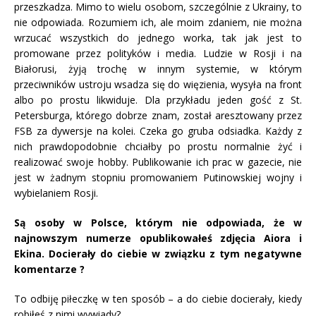
przeszkadza. Mimo to wielu osobom, szczególnie z Ukrainy, to
nie odpowiada. Rozumiem ich, ale moim zdaniem, nie można
wrzucać wszystkich do jednego worka, tak jak jest to
promowane przez polityków i media. Ludzie w Rosji i na
Białorusi, żyją trochę w innym systemie, w którym
przeciwników ustroju wsadza się do więzienia, wysyła na front
albo po prostu likwiduje. Dla przykładu jeden gość z St.
Petersburga, którego dobrze znam, został aresztowany przez
FSB za dywersje na kolei. Czeka go gruba odsiadka. Każdy z
nich prawdopodobnie chciałby po prostu normalnie żyć i
realizować swoje hobby. Publikowanie ich prac w gazecie, nie
jest w żadnym stopniu promowaniem Putinowskiej wojny i
wybielaniem Rosji.
Są osoby w Polsce, którym nie odpowiada, że w
najnowszym numerze opublikowałeś zdjęcia Aiora i
Ekina. Docierały do ciebie w związku z tym negatywne
komentarze ?
To odbiję piłeczkę w ten sposób – a do ciebie docierały, kiedy
robiłeś z nimi wywiady?