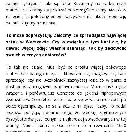
żadnej dystrybucji, ale są fotki. Bazujemy na nadesłanym
materiale. Staramy się pokazać poszczególne sceny. Nacisk w
gazecie jest położony przede wszystkim na jakość produkcji,
nie publikujemy nic na siłę.
To może doprecyzuję. Załóżmy, że sprzedajesz najwięcej
sztuk w Warszawie. Czy w związku z tym kusi cię, by
dawać więcej zdjęć właśnie stamtąd, tak by zadowolić
swoich wiernych odbiorców?
To tak nie działa. Musi być po prostu więcej ciekawego
materiału z danego miejsca. Nieważne czy magazyn się tam
sprzedaje, czy nie. Aczkolwiek zazwyczaj idzie to w parze z
dostępnością magazynu w danym miejscu. Może masz mylne
wrażenie i porównujesz Concrete do jakichś hiphopowych
wydawnictw. Concrete nie sprzedaje się w wielu miejscach po
setce egzemplarzy. To są znacznie mniejsze liczby. To nadal
niszowa pozycja, pomimo tego, że według zagranicznych
dystrybutorów jest jednym z najbardziej sprzedawanych w tej
branży. Nadal jednak nakład pisma to maksymalnie 1000
egzemplarzy na całą Europę. Ten rynek ma swoje