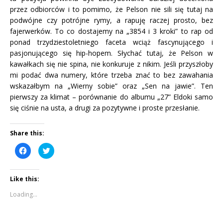
przez odbiorców i to pomimo, że Pelson nie sili się tutaj na
podwójne czy potrójne rymy, a rapuję raczej prosto, bez
fajerwerków. To co dostajemy na „3854 i 3 kroki” to rap od
ponad trzydziestoletniego faceta wciąż fascynującego i
pasjonującego się hip-hopem. Słychać tutaj, że Pelson w
kawałkach się nie spina, nie konkuruje z nikim. Jeśli przyszłoby
mi podać dwa numery, które trzeba znać to bez zawahania
wskazałbym na „Wierny sobie” oraz „Sen na jawie”. Ten
pierwszy za klimat – porównanie do albumu „27” Eldoki samo
się ciśnie na usta, a drugi za pozytywne i proste przesłanie.
Share this:
C
C
l
l
i
i
c
c
k
k
Like this:
t
t
o
o
s
s
Loading...
h
h
a
a
r
r
e
e
o
o