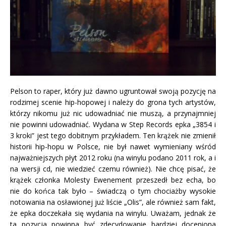
Pelson to raper, który już dawno ugruntował swoją pozycję na
rodzimej scenie hip-hopowej i należy do grona tych artystów,
którzy nikomu już nic udowadniać nie muszą, a przynajmniej
nie powinni udowadniać. Wydana w Step Records epka „3854 i
3 kroki” jest tego dobitnym przykładem. Ten krążek nie zmienił
historii hip-hopu w Polsce, nie był nawet wymieniany wśród
najważniejszych płyt 2012 roku (na winylu podano 2011 rok, a i
na wersji cd, nie wiedzieć czemu również). Nie chcę pisać, że
krążek członka Molesty Ewenement przeszedł bez echa, bo
nie do końca tak było – świadczą o tym chociażby wysokie
notowania na osławionej już liście „Olis”, ale również sam fakt,
że epka doczekała się wydania na winylu. Uważam, jednak że
ta pozycja powinna być zdecydowanie bardziej doceniona