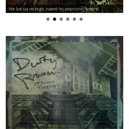
Nie bał się niczego, nawet tej pieprzonej śmierci
P