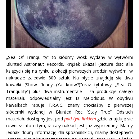
„Sea Of Tranquility” to siódmy wosk wydany w wytwórni
Blunted Astronaut Records. Krążek ukazał (picture disc alla
księżyc!) się na rynku z okazji pierwszych urodzin wytwórni w
nakładzie zaledwie 300 sztuk. Na płycie znajdują się dwa
kawałki (Show Ready…(Ya know?)”oraz tytułowy „Sea Of
Tranquility”) plus dwa instrumentale – za produkcje całego
materiału odpowiedzialny jest D Melodious. W obydwu
kawałkach rapuje T.R.A.C. znany chociażby z pierwszej
siódemki wydanej w Blunted Rec. 'Stay True”. Odsłuch
materiału dostępny jest pod
pod tym linkiem
gdzie znajduję sie
również info o tym, iż cały nakład jest już wyprzedany. Mamy
jednak dobrą informację dla spóźnialskich, mamy dostępnych