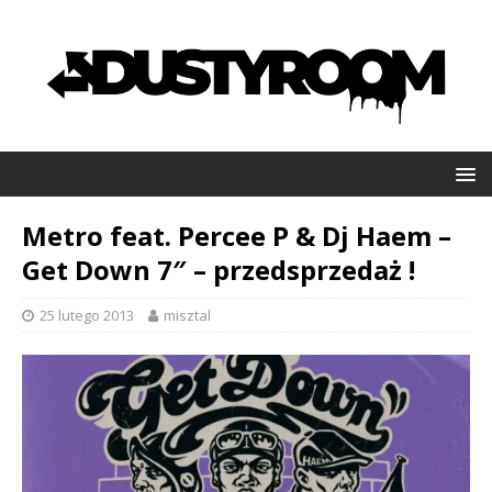
Metro feat. Percee P & Dj Haem –
Get Down 7″ – przedsprzedaż !
25 lutego 2013
misztal