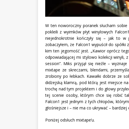
W ten noworoczny poranek słucham sobie 
pokleili z wyimków płyt winylowych Falcon1
niejednokrotnie kończyły się – jak to w
zobaczyłem, że Falcon1 wypuścił do spółki 
kim ten jegomość jest. „Kawior oprócz tego
odpowiadającej mi stylowo kolekcji winyli, 
session”. Miks przyjął się nieźle – wyznaj
mixtape ze skreczami, blendami, przemyślan
zrobiony po łebkach. Kawałki dobrze ze s
didżejską klamrą, pod którą jest miejsce na
trochę nad tym projektem i do głowy przylec
tej scenie osoby, którym chce się robić t
Falcon1 jest jednym z tych chłopów, którym
głośniejsze i – nie ma co ukrywać – bardziej 
Poniżej odsłuch mixtape’u.