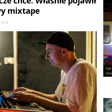
cze chce. Właśnie pojawił
wy mixtape
0
Nie bał się niczego, nawet te
T x DUSTY ROOM
śmierci