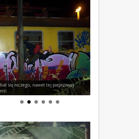
j pieprzonej
PELSON x DUSTY ROOM