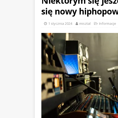
Niektórym się jesz
się nowy hiphopo
1 stycznia 2024
misztal
Informacje
EVIDENCE x DUSTY ROOM
ALCHEMIS