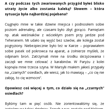
A czy podczas tych zwariowanych przygód byłeś blisko
utraty życie albo zostania kaleką? Słowem – która
sytuacja była najbardziej pojebana?
Ciągnęło mnie w takie dziwne miejsca i podnosiłem sobie
poziom adrenaliny, ale czasami było zbyt gorąco. Pamiętam
np. atak wieśniaków z wściekłym psem przy jardzie pod
Teheranem. Mi udało się wyjść bez szwów, ale kolega został
pogryziony. Niebezpiecznie było też w Kairze – poprawiałem
sobie pasek od pokrowca na aparat, a żołnierze myśleli, że
odpinam broń. Zatrzymali mnie na środku skrzyżowania i
zaczęli we mnie celować z karabinów. W Paryżu z kolei
kopnęła mnie trzecia szyna. W Marsylii miałem jakieś przypały
na „czarnych” osiedlach, ale wiesz, jak to mawiają – „co cię nie
zabiję, to cię wzmocni”.
Opowiesz coś więcej o tym, co działo się na „czarnych”
osiedlach?
Byliśmy tam w pięć osób. Nie zorientowaliśmy się, że
jesteśmy na takiej dzielnicy. Trzech z nas zostało pod blokiem,