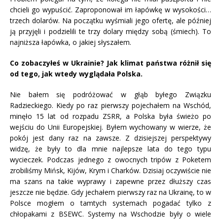
chcieli go wypuścić. Zaproponował im łapówkę w wysokości…
trzech dolarów. Na początku wyśmiali jego ofertę, ale później
ją przyjęli i podzielili te trzy dolary między sobą (śmiech). To
najniższa łapówka, o jakiej słyszałem.
Co zobaczyłeś w Ukrainie? Jak klimat państwa różnił się
od tego, jak wtedy wyglądała Polska.
Nie bałem się podróżować w głąb byłego Związku
Radzieckiego. Kiedy po raz pierwszy pojechałem na Wschód,
minęło 15 lat od rozpadu ZSRR, a Polska była świeżo po
wejściu do Unii Europejskiej. Byłem wychowany w wierze, że
pokój jest dany raz na zawsze. Z dzisiejszej perspektywy
widzę, że były to dla mnie najlepsze lata do tego typu
wycieczek. Podczas jednego z owocnych tripów z Poketem
zrobiliśmy Mińsk, Kijów, Krym i Charków. Dzisiaj oczywiście nie
ma szans na takie wyprawy i zapewne przez dłuższy czas
jeszcze nie będzie. Gdy jechałem pierwszy raz na Ukrainę, to w
Polsce mogłem o tamtych systemach pogadać tylko z
chłopakami z BSEWC. Systemy na Wschodzie były o wiele