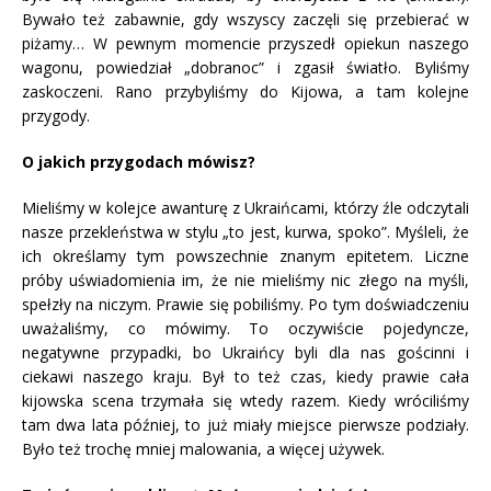
Bywało też zabawnie, gdy wszyscy zaczęli się przebierać w
piżamy… W pewnym momencie przyszedł opiekun naszego
wagonu, powiedział „dobranoc” i zgasił światło. Byliśmy
zaskoczeni. Rano przybyliśmy do Kijowa, a tam kolejne
przygody.
O jakich przygodach mówisz?
Mieliśmy w kolejce awanturę z Ukraińcami, którzy źle odczytali
nasze przekleństwa w stylu „to jest, kurwa, spoko”. Myśleli, że
ich określamy tym powszechnie znanym epitetem. Liczne
próby uświadomienia im, że nie mieliśmy nic złego na myśli,
spełzły na niczym. Prawie się pobiliśmy. Po tym doświadczeniu
uważaliśmy, co mówimy. To oczywiście pojedyncze,
negatywne przypadki, bo Ukraińcy byli dla nas gościnni i
ciekawi naszego kraju. Był to też czas, kiedy prawie cała
kijowska scena trzymała się wtedy razem. Kiedy wróciliśmy
tam dwa lata później, to już miały miejsce pierwsze podziały.
Było też trochę mniej malowania, a więcej używek.