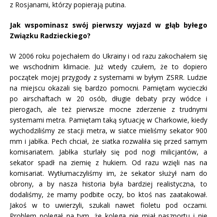
z Rosjanami, którzy popierają putina.
Jak wspominasz swój pierwszy wyjazd w głąb byłego
Związku Radzieckiego?
W 2006 roku pojechałem do Ukrainy i od razu zakochałem się
we wschodnim klimacie. Już wtedy czułem, że to dopiero
początek mojej przygody z systemami w byłym ZSRR. Ludzie
na miejscu okazali się bardzo pomocni. Pamiętam wycieczki
po airschaftach w 20 osób, długie debaty przy wódce i
pierogach, ale też pierwsze mocne zderzenie z trudnymi
systemami metra. Pamiętam taką sytuację w Charkowie, kiedy
wychodziliśmy ze stacji metra, w siatce mieliśmy sekator 900
mm i jabłka. Pech chciał, że siatka rozwaliła się przed samym
komisariatem. Jabłka sturlały się pod nogi milicjantów, a
sekator spadł na ziemię z hukiem. Od razu wzięli nas na
komisariat. Wytłumaczyliśmy im, że sekator służył nam do
obrony, a by nasza historia była bardziej realistyczna, to
dodaliśmy, że mamy podbite oczy, bo ktoś nas zaatakował.
Jakoś w to uwierzyli, szukali nawet fioletu pod oczami.
Problem polegał na tym, że kolega nie miał paszportu i nie