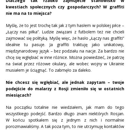
Dlaczego tak rzadko zajmujecie stanowisko w
kwestiach społecznych czy gospodarczych? W graffiti
nie ma na to miejsca?
Myślę, że to jest trochę tak jak z tym hasłem w polskiej piłce –
„Łączy nas piłka”. Ludzie związani z futbolem też nie chcieli
zajmować się polityką. Myślę więc, że hasło „Łączy nas graffiti”
idealnie tu pasuje. Ja graffiti traktuję jako unikatowy,
międzynarodowy język – bez podziału na nacje. Za bardzo nie
chcę się wgłębiać w inne różnice. Można powiedzieć, że patrzę
na świat przez różowe okulary, ale wobec wojny w Ukrainie
musiałem je ściągnąć. To zabrnęło za daleko.
Nie chcesz się wgłębiać, ale jednak zapytam – twoje
podejście do malarzy z Rosji zmieniło się w ostatnich
miesiącach?
Na początku totalnie nie wiedziałem, jak mam do tego
wszystkiego podejść. Bardzo długo znam niektórych Rosjan.
W końcu spotkałem się z jednym z nich i normalnie
porozmawialiśmy. A tak poza tym, to nie utrzymuję kontaktów