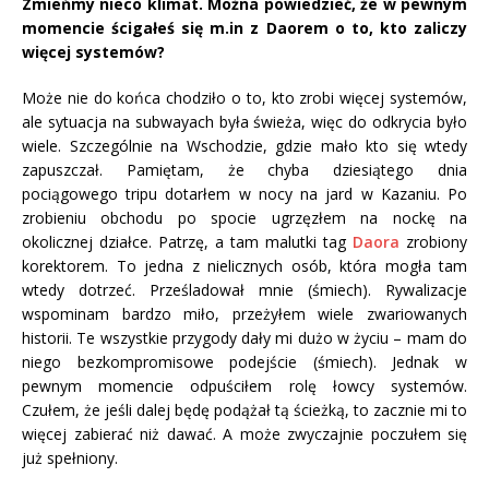
Zmieńmy nieco klimat. Można powiedzieć, że w pewnym
momencie ścigałeś się m.in z Daorem o to, kto zaliczy
więcej systemów?
Może nie do końca chodziło o to, kto zrobi więcej systemów,
ale sytuacja na subwayach była świeża, więc do odkrycia było
wiele. Szczególnie na Wschodzie, gdzie mało kto się wtedy
zapuszczał. Pamiętam, że chyba dziesiątego dnia
pociągowego tripu dotarłem w nocy na jard w Kazaniu. Po
zrobieniu obchodu po spocie ugrzęzłem na nockę na
okolicznej działce. Patrzę, a tam malutki tag
Daora
zrobiony
korektorem. To jedna z nielicznych osób, która mogła tam
wtedy dotrzeć. Prześladował mnie (śmiech). Rywalizacje
wspominam bardzo miło, przeżyłem wiele zwariowanych
historii. Te wszystkie przygody dały mi dużo w życiu – mam do
niego bezkompromisowe podejście (śmiech). Jednak w
pewnym momencie odpuściłem rolę łowcy systemów.
Czułem, że jeśli dalej będę podążał tą ścieżką, to zacznie mi to
więcej zabierać niż dawać. A może zwyczajnie poczułem się
już spełniony.