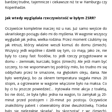
bardziej trudne, tajemnicze i ciekawsze niż te w Hamburgu czy
Kopenhadze.
Jak wtedy wyglądała rzeczywistość w byłym ZSRR?
Oczywiście kompletnie inaczej niż u nas. Już samo wejście do
ukraińskiego pociągu dało mi do myślenia. W wagonie wszyscy
wyglądali jak jedna, wielka rodzina. Przez moment czuliśmy się
jak intruzi, którzy właśnie weszli komuś do domu (śmiech).
Wszyscy jedli wspólnie i dzielili się tym, co mają. Jako że, nie
były to czasy fast foodów, to jedli rzeczy przygotowane w
domu – ziemniaki, kurczaki, bigos (śmiech). Ale jeśli mam być
szczery, to nie wspominam tej podróży miło, bo trudno mi się
oddychało przez te smażone, na głębokim oleju, dania. Nie
było wentylacji, bo za oknem temperatura sięgała minus 20
stopni, a ogrzewanie w wagonie włączone było na maksa. Co
by ci tu jeszcze powiedzieć… Irytowała mnie akcja z toaletą,
bo nie dość, że była tylko jedna na wagon, to zamykali ją 20-
minut przed postojem i 20-minut po postoju. Oczywiście
znaleźliśmy patent i otwieraliśmy drzwi dwuzłotówką. Trzeba
było się nielegalnie skradać, by skorzystać z wc (śmiech).