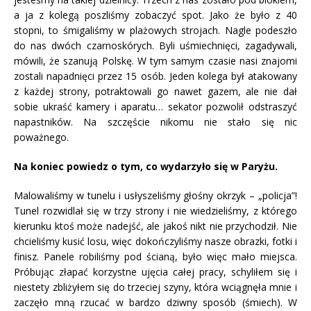
a ja z kolegą poszliśmy zobaczyć spot. Jako że było z 40
stopni, to śmigaliśmy w plażowych strojach. Nagle podeszło
do nas dwóch czarnoskórych. Byli uśmiechnięci, zagadywali,
mówili, że szanują Polskę. W tym samym czasie nasi znajomi
zostali napadnięci przez 15 osób. Jeden kolega był atakowany
z każdej strony, potraktowali go nawet gazem, ale nie dał
sobie ukraść kamery i aparatu… sekator pozwolił odstraszyć
napastników. Na szczęście nikomu nie stało się nic
poważnego.
Na koniec powiedz o tym, co wydarzyło się w Paryżu.
Malowaliśmy w tunelu i usłyszeliśmy głośny okrzyk – „policja”!
Tunel rozwidlał się w trzy strony i nie wiedzieliśmy, z którego
kierunku ktoś może nadejść, ale jakoś nikt nie przychodził. Nie
chcieliśmy kusić losu, więc dokończyliśmy nasze obrazki, fotki i
finisz. Panele robiliśmy pod ścianą, było więc mało miejsca.
Próbując złapać korzystne ujęcia całej pracy, schyliłem się i
niestety zbliżyłem się do trzeciej szyny, która wciągnęła mnie i
zaczęło mną rzucać w bardzo dziwny sposób (śmiech). W