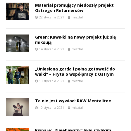
Materiał promujący niedoszły projekt
Ostrego i Returnersów
22 stycznia 2021
misztal
Green: Kawałki na nowy projekt już się
miksują
14 stycznia 2021
misztal
„Uniesiona garda i pełna gotowość do
walki” – Hryta o współpracy z Ostrym
13 stycznia 2021
misztal
To nie jest wywiad: RAW Mentalitee
10 stycznia 2021
misztal
Kixnare: „Najebawszy” było szybkim