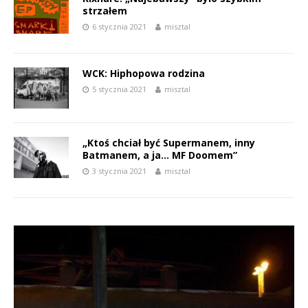
strzałem
6 stycznia 2021
misztal
WCK: Hiphopowa rodzina
5 stycznia 2021
misztal
„Ktoś chciał być Supermanem, inny
Batmanem, a ja… MF Doomem”
3 stycznia 2021
misztal