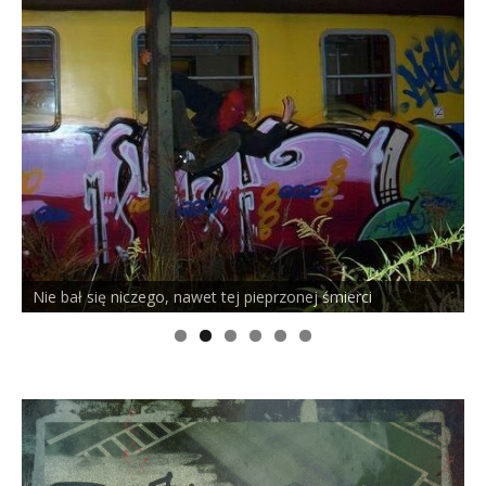
Nie bał się niczego, nawet tej pieprzonej śmierci
P