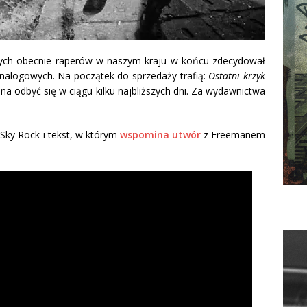
szych obecnie raperów w naszym kraju w końcu zdecydował
nalogowych. Na początek do sprzedaży trafią:
Ostatni krzyk
a odbyć się w ciągu kilku najbliższych dni. Za wydawnictwa
Sky Rock i tekst, w którym
wspomina utwór
z Freemanem