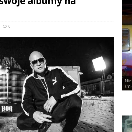
 swoje albumy na
0
Nie bał się niczego, nawet tej pieprzo
STY ROOM
śmierci