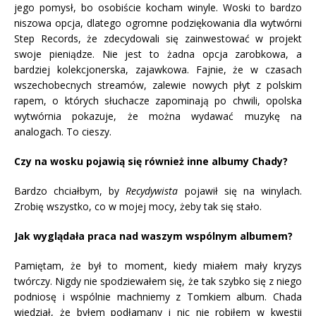
jego pomysł, bo osobiście kocham winyle. Woski to bardzo
niszowa opcja, dlatego ogromne podziękowania dla wytwórni
Step Records, że zdecydowali się zainwestować w projekt
swoje pieniądze. Nie jest to żadna opcja zarobkowa, a
bardziej kolekcjonerska, zajawkowa. Fajnie, że w czasach
wszechobecnych streamów, zalewie nowych płyt z polskim
rapem, o których słuchacze zapominają po chwili, opolska
wytwórnia pokazuje, że można wydawać muzykę na
analogach. To cieszy.
Czy na wosku pojawią się również inne albumy Chady?
Bardzo chciałbym, by
Recydywista
pojawił się na winylach.
Zrobię wszystko, co w mojej mocy, żeby tak się stało.
Jak wyglądała praca nad waszym wspólnym albumem?
Pamiętam, że był to moment, kiedy miałem mały kryzys
twórczy. Nigdy nie spodziewałem się, że tak szybko się z niego
podniosę i wspólnie machniemy z Tomkiem album. Chada
wiedział, że byłem podłamany i nic nie robiłem w kwestii