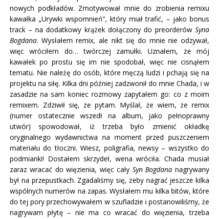
nowych podkładów. Zmotywował mnie do zrobienia remixu
kawałka „Urywki wspomnień”, który miał trafić, – jako bonus
track – na dodatkowy krążek dołączony do preorderów
Syna
Bogdana
. Wysłałem remix, ale nikt się do mnie nie odzywał,
więc wróciłem do… twórczej zamułki. Uznałem, że mój
kawałek po prostu się im nie spodobał, więc nie cisnąłem
tematu. Nie należę do osób, które męczą ludzi i pchają się na
projektu na siłę. Kilka dni później zadzwonił do mnie Chada, i w
zasadzie na sam koniec rozmowy zapytałem go: co z moim
remixem. Zdziwił się, że pytam. Myślał, że wiem, że remix
(numer ostatecznie wszedł na album, jako pełnoprawny
utwór) spowodował, iż trzeba było zmienić okładkę
oryginalnego wydawnictwa na moment przed puszczeniem
materiału do tłoczni. Wiesz, poligrafia, newsy – wszystko do
podmianki! Dostałem skrzydeł, wena wróciła. Chada musiał
zaraz wracać do więzienia, więc cały
Syn Bogdana
nagrywany
był na przepustkach. Zgadaliśmy się, żeby nagrać jeszcze kilka
wspólnych numerów na zapas. Wysłałem mu kilka bitów, które
do tej pory przechowywałem w szufladzie i postanowiliśmy, że
nagrywam płytę – nie ma co wracać do więzienia, trzeba