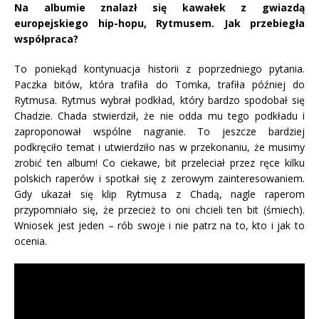
Na albumie znalazł się kawałek z gwiazdą
europejskiego hip-hopu, Rytmusem. Jak przebiegła
współpraca?
To poniekąd kontynuacja historii z poprzedniego pytania.
Paczka bitów, która trafiła do Tomka, trafiła później do
Rytmusa. Rytmus wybrał podkład, który bardzo spodobał się
Chadzie. Chada stwierdził, że nie odda mu tego podkładu i
zaproponował wspólne nagranie. To jeszcze bardziej
podkręciło temat i utwierdziło nas w przekonaniu, że musimy
zrobić ten album! Co ciekawe, bit przeleciał przez ręce kilku
polskich raperów i spotkał się z zerowym zainteresowaniem.
Gdy ukazał się klip Rytmusa z Chadą, nagle raperom
przypomniało się, że przecież to oni chcieli ten bit (śmiech).
Wniosek jest jeden – rób swoje i nie patrz na to, kto i jak to
ocenia.