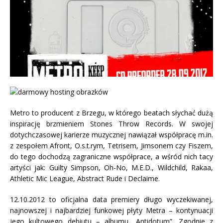
Metro to producent z Brzegu, w którego beatach słychać dużą
inspirację brzmieniem Stones Throw Records. W swojej
dotychczasowej karierze muzycznej nawiązał współpracę m.in.
z zespołem Afront, O.s.t.rym, Tetrisem, Jimsonem czy Fiszem,
do tego dochodzą zagraniczne współprace, a wśród nich tacy
artyści jak: Guilty Simpson, Oh-No, M.E.D., Wildchild, Rakaa,
Athletic Mic League, Abstract Rude i Declaime.
12.10.2012 to oficjalna data premiery długo wyczekiwanej,
najnowszej i najbardziej funkowej płyty Metra – kontynuacji
jego kultowego debiutu – albumu „Antidotum”. Zgodnie z