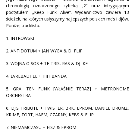
chronologią oznaczonego cyferką „2” oraz intrygującym
podtytułem „Keep Funk Alive”. Wydawnictwo zawiera 13
ścieżek, na których usłyszymy najlepszych polskich mc’s i djów.
Poniżej tracklista:
1. INTROWSKI
2. ANTIDOTUM + JAN WYGA & DJ FLIP
3. WOJNA O SOS + TE-TRIS, RAS & DJ IKE
4. EVREBADHEE + HIFI BANDA
5. GRAJ TEN FUNK [WŁAŚNIE TERAZ] + METRONOME
ORCHESTRA
6. DJ’S TRIBUTE + TWISTER, BRK, EPROM, DANIEL DRUMZ,
KRIME, TORT, HAEM, CZARNY, KEBS & FLIP
7. NIEMAMCZASU + FISZ & EPROM