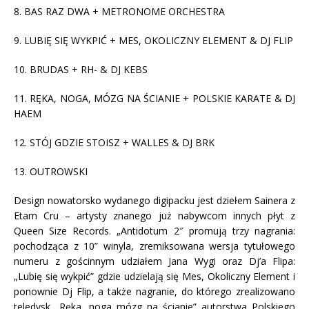
8. BAS RAZ DWA + METRONOME ORCHESTRA
9. LUBIĘ SIĘ WYKPIĆ + MES, OKOLICZNY ELEMENT & DJ FLIP
10. BRUDAS + RH- & DJ KEBS
11. RĘKA, NOGA, MÓZG NA ŚCIANIE + POLSKIE KARATE & DJ
HAEM
12. STÓJ GDZIE STOISZ + WALLES & DJ BRK
13. OUTROWSKI
Design nowatorsko wydanego digipacku jest dziełem Sainera z
Etam Cru – artysty znanego już nabywcom innych płyt z
Queen Size Records. „Antidotum 2″ promują trzy nagrania:
pochodząca z 10” winyla, zremiksowana wersja tytułowego
numeru z gościnnym udziałem Jana Wygi oraz Dj’a Flipa:
„Lubię się wykpić” gdzie udzielają się Mes, Okoliczny Element i
ponownie Dj Flip, a także nagranie, do którego zrealizowano
teledysk „Ręka, noga mózg na ścianie” autorstwa Polskiego