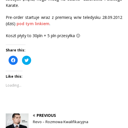
Karate.
Pre-order startuje wraz z premierą w/w teledysku 28.09.2012
(dziś)
pod tym linkiem
.
Koszt płyty to 30pln + 5 pln przesyłka 🙂
Share this:
C
C
l
l
i
i
c
c
k
k
Like this:
t
t
o
o
s
s
Loading...
h
h
a
a
r
r
e
e
o
o
n
n
F
T
a
w
c
i
PREVIOUS
e
t
b
t
Revo – Rozmowa Kwalifikacyjna
o
e
o
r