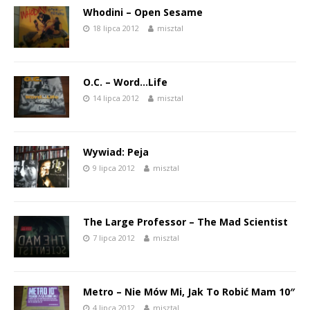
Whodini – Open Sesame
18 lipca 2012
misztal
O.C. – Word…Life
14 lipca 2012
misztal
Wywiad: Peja
9 lipca 2012
misztal
The Large Professor – The Mad Scientist
7 lipca 2012
misztal
Metro – Nie Mów Mi, Jak To Robić Mam 10″
4 lipca 2012
misztal