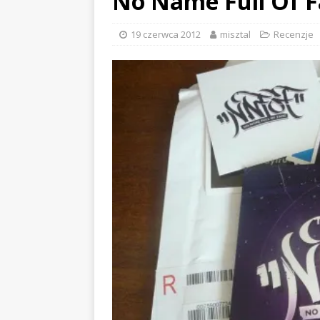
No Name Full Of 
19 czerwca 2012
misztal
Recenzje
EVIDENCE x DUSTY ROOM
ALCHE