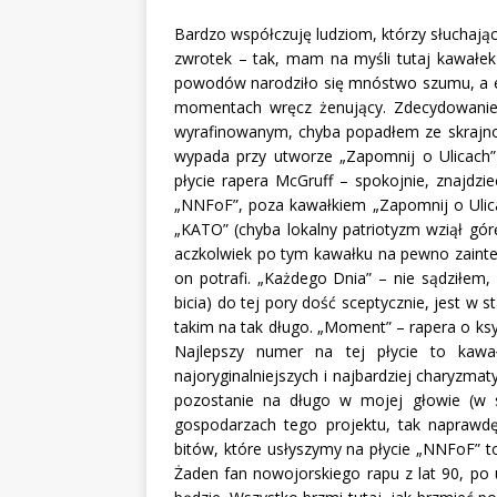
Bardzo współczuję ludziom, którzy słuchając
zwrotek – tak, mam na myśli tutaj kawałek 
powodów narodziło się mnóstwo szumu, a efe
momentach wręcz żenujący. Zdecydowanie 
wyrafinowanym, chyba popadłem ze skrajnośc
wypada przy utworze „Zapomnij o Ulicach
płycie rapera McGruff – spokojnie, znajdzi
„NNFoF”, poza kawałkiem „Zapomnij o Ulica
„KATO” (chyba lokalny patriotyzm wziął górę
aczkolwiek po tym kawałku na pewno zainter
on potrafi. „Każdego Dnia” – nie sądziłem,
bicia) do tej pory dość sceptycznie, jest w
takim na tak długo. „Moment” – rapera o ksy
Najlepszy numer na tej płycie to kaw
najoryginalniejszych i najbardziej charyzm
pozostanie na długo w mojej głowie (w s
gospodarzach tego projektu, tak naprawdę
bitów, które usłyszymy na płycie „NNFoF” t
Żaden fan nowojorskiego rapu z lat 90, po