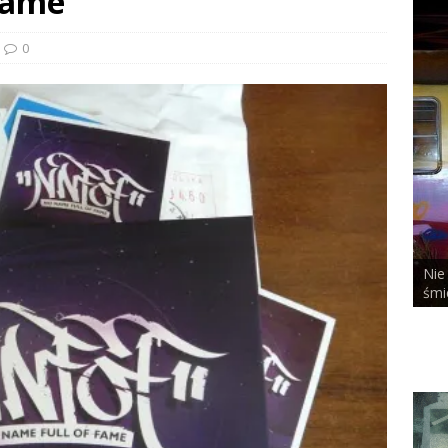
Fame
0
Nie bał się niczego, nawet
MIST x DUSTY ROOM
śmierci