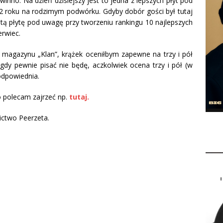
winno. Na dzień dzisiejszy jest to jedna z lepszych płyt pod
12 roku na rodzimym podwórku. Gdyby dobór gości był tutaj
 tą płytę pod uwagę przy tworzeniu rankingu 10 najlepszych
rwiec.
a magazynu „Klan”, krążek oceniłbym zapewne na trzy i pół
nigdy pewnie pisać nie będę, aczkolwiek ocena trzy i pół (w
 odpowiednia.
to polecam zajrzeć np.
tutaj.
ctwo Peerzeta.