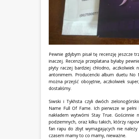
Pewnie gdybym pisał tę recenzję jeszcze tr
inaczej. Recenzja przeplatana byłaby pewni
płyty raczej bardziej chłodno, aczkolwiek 
antonimem. Producencki album duetu No N
można przejść obojętnie, aczkolwiek super
dostaliśmy.
Siwski i Tykhsta czyli dwóch zielonogórs
Name Full Of Fame. Ich pierwsze w pełni 
nakładem wytwórni Stay True. Gościnnie na 
podziemnych, oraz kilku takich, którzy rapo
fan rapu do zbyt wymagających nie należy (
czasem mamy to co mamy, nieważne.