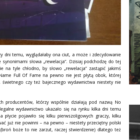
zy dni temu, wyglądałaby ona ciut, a może i zdecydowanie
e synonimami słowa „rewelacja”. Dzisiaj podchodzę do tej
nie na tyle chłodno, by słowo „rewelacja” zastąpić jakimś
ame Full Of Fame na pewno nie jest płytą obok, której
, świetnego czy też bajecznego wydawnictwa niestety nie
kich producentów, którzy wspólnie działają pod nazwą No
legalne wydawnictwo ukazało się na rynku kilka dni temu
płycie pojawiło się kilku pierwszoligowych graczy, kilku
wać już nie powinni – na pewno – niestety przeciętny polski
broń boże to nie zarzut, raczej stwierdzenie) dlatego też