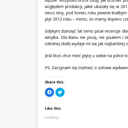
będzie. Wszystko brzmi tutaj, jak brzmieć po
względem produkcji, jakie ukazały się w 20
nieco inny, pod koniec roku pewnie brałbym
płyt 2012 roku – mimo, że mamy dopiero cze
Gdybym dziesięć lat temu pisał recenzje dl
winylka. Dla klanu nie piszę, nie pisałem i 
szkolnej skali) wydaje mi się jak najbardziej
Jeśli ktoś chce mieć płytę u siebie na półce 
PS. Zaczynam się martwić o solowe wydawni
Share this:
C
C
l
l
i
i
c
c
k
k
Like this:
t
t
o
o
s
s
Loading...
h
h
a
a
r
r