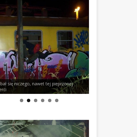
 tej pieprzonej
PELSON x DUSTY ROOM