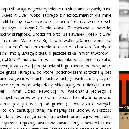
 rapu stawiają w głównej mierze na słuchaniu ksywek, a nie
„Keep It Live”, wokół którego z niezrozumiałych dla mnie
kt finalny okazał się raczej mocno średni, a w niektórych
lepszym, lepszym? Głupie słowo. Zdecydowanie bardziej
i w skrajność. Chodzi mi o to, że kawałek „Keep It Live”
” jak raper Mase przy Big L w kawałku „Danger Zone” na
ecie na YouTube i zrozumiecie o co mi chodziło. Na płycie
ch”, moją uwagę przykuło jeszcze kilka innych utworów –
). „Detox”- nie znałem wcześniej nikogo takiego jak Stillo,
esuję się szerzej poczynaniami tego rapera, bo nawijać to
 że grupa Huragan, do której podchodziłem (przyznaję bez
 stanie zagościć w moich słuchawkach, głośnikach, czy czymś
wce Kojot, naprawdę udany, skłaniający do refleksji numer.
ałek „Hymn Dzieci Rewolucji” w wykonaniu jednego z
atycznych raperów w tym kraju – Zeusa, ten utwór na pewno
umie jest już w niej od grudnia). Słów kilka o samych
 to oni zasługują tutaj na największe ukłony. Większość
o zdecydowanie górna półka polskich produkcji w tym roku.
 usłyszeniu tego wydawnictwa zawiedziony z pewnością nie