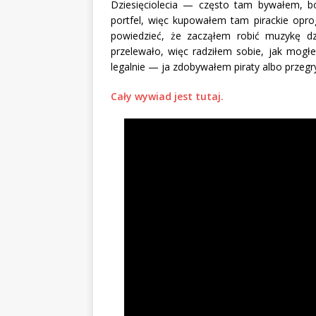
Dziesięciolecia — często tam bywałem, b
portfel, więc kupowałem tam pirackie opro
powiedzieć, że zacząłem robić muzykę d
przelewało, więc radziłem sobie, jak mogł
legalnie — ja zdobywałem piraty albo przeg
Cały wywiad jest tutaj.