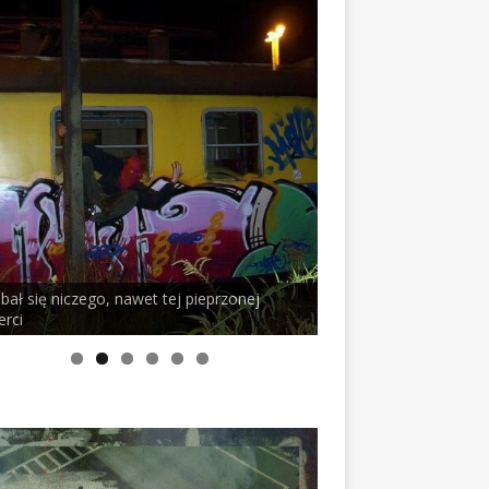
 bał się niczego, nawet tej pieprzonej
erci
PELSON x DUSTY RO