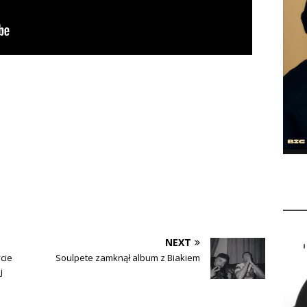
NEXT
ycie
Soulpete zamknął album z Biakiem
j