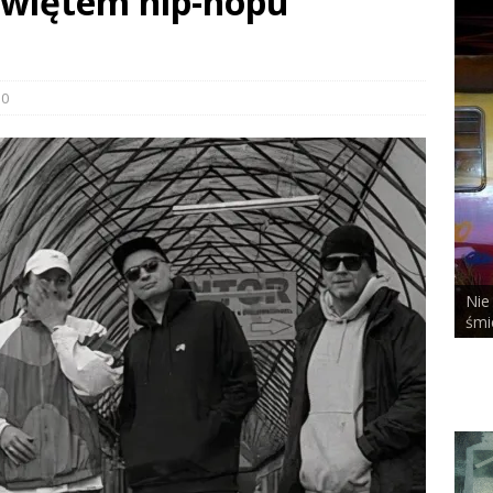
świętem hip-hopu
0
Nie
ALCHEMIST x DUSTY ROOM
śmi