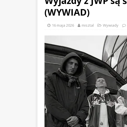
Wyjazdy z JWP są 
(WYWIAD)
16 maja 2026
misztal
Wywiady
EVIDENCE x DUSTY ROOM