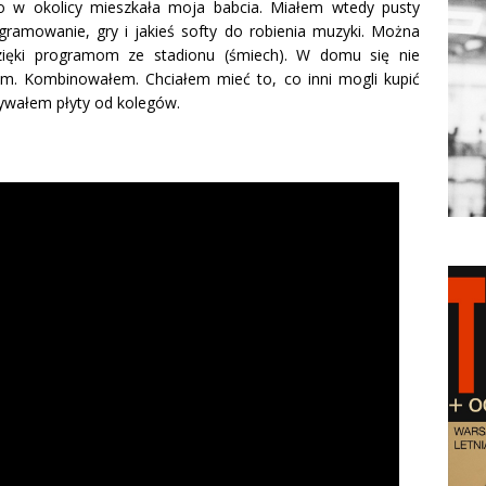
o w okolicy mieszkała moja babcia. Miałem wtedy pusty
gramowanie, gry i jakieś softy do robienia muzyki. Można
zięki programom ze stadionu (śmiech). W domu się nie
em. Kombinowałem. Chciałem mieć to, co inni mogli kupić
rywałem płyty od kolegów.