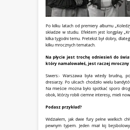
Po kilku latach od premiery albumu „Kole
składzie w studiu. Efektem jest longplay „K
kilka tygodni temu. Pretekst był dobry, dl
kilku mrocznych tematach.
Na płycie jest trochę odniesień do świ
który namalowałeś, jest raczej mroczny
Siwers:- Warszawa była wtedy brudną, po
dresiarzy. Po ulicach chodziło wielu bandyt
Na mieście można było spotkać sporo drogic
obok, którzy robili ciemne interesy, mieli no
Podasz przykład?
Widziałem, jak dwie fury pełne wielkich 
pewnym typem. Jeden miał kij bejsbolowy,