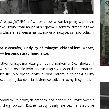
dzy” ekipa JWP/BC znów postanowiła zamknąć się w pełnym
rew”, który trafił na półki sklepowe i serwisy streamingowe
atego złapałem Siwersa na rozmowę o muzyce, samochodach i
ata z czasów, kiedy byłeś młodym chłopakiem. Obraz,
 — heroina, ruscy handlarze.
stkomunistyczną dżunglą, pełną narkomanów, złodziei i
ów. Moje osiedle było przesiąknięte gangsterskim klimatem.
h fur. Mój ojciec jeździł dużym Fiatem, a chłopaki z ulicy
wsze auta. Jako dzieciak byłem świadkiem różnych sytuacji.
chłopów w kolorowych dresach podjechały na „rozmowę” z
 drugi obrzyn. Różne rzeczy działy się też na Stadionie