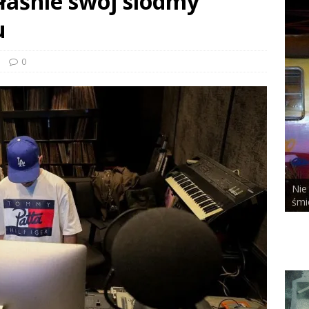
łaśnie swój siódmy
u
0
Nie bał się niczego,
LCHEMIST x DUSTY ROOM
śmierci