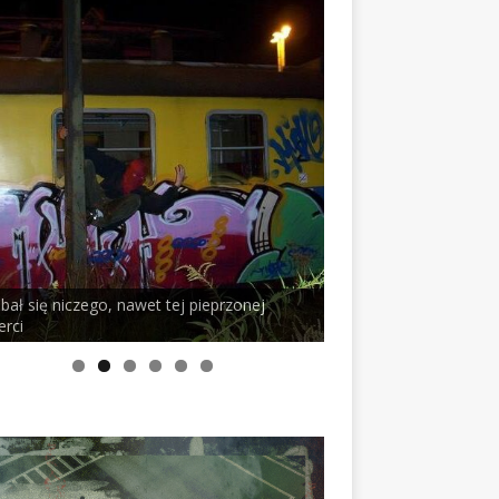
 nawet tej pieprzonej
PELSON x DUSTY ROOM