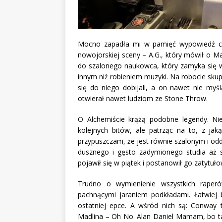
Mocno zapadła mi w pamięć wypowiedź czł
nowojorskiej sceny – A.G.,
który mówił o Mad
do szalonego naukowca, który zamyka się 
innym niż robieniem muzyki. Na robocie skupi
się do niego dobijali, a on nawet nie myś
otwierał nawet ludziom ze Stone Throw.
O Alchemiście krążą podobne legendy. Ni
kolejnych bitów, ale patrząc na to, z jak
przypuszczam, że jest równie szalonym i o
dusznego i gęsto zadymionego studia aż s
pojawił się w piątek i postanowił go zatytułow
Trudno o wymienienie wszystkich raperó
pachnącymi jaraniem podkładami. Łatwiej 
ostatniej epce. A wśród nich są: Conway 
Madlina – Oh No. Alan Daniel Mamam, bo ta