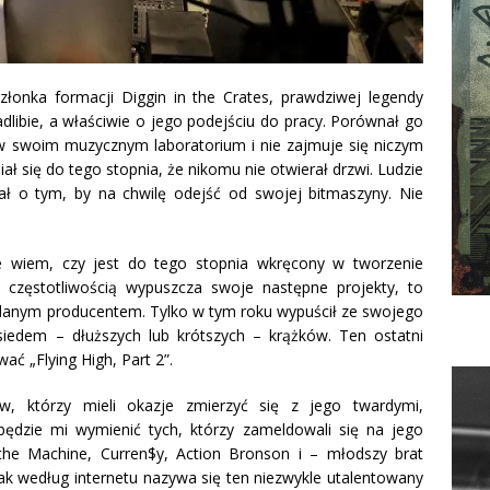
onka formacji Diggin in the Crates, prawdziwej legendy
libie, a właściwie o jego podejściu do pracy. Porównał go
w swoim muzycznym laboratorium i nie zajmuje się niczym
ał się do tego stopnia, że nikomu nie otwierał drzwi. Ludzie
lał o tym, by na chwilę odejść od swojej bitmaszyny. Nie
e wiem, czy jest do tego stopnia wkręcony w tworzenie
ą częstotliwością wypuszcza swoje następne projekty, to
ddanym producentem. Tylko w tym roku wypuścił ze swojego
iedem – dłuższych lub krótszych – krążków. Ten ostatni
ać „Flying High, Part 2”.
w, którzy mieli okazje zmierzyć się z jego twardymi,
będzie mi wymienić tych, którzy zameldowali się na jego
the Machine, Curren$y, Action Bronson i – młodszy brat
k według internetu nazywa się ten niezwykle utalentowany