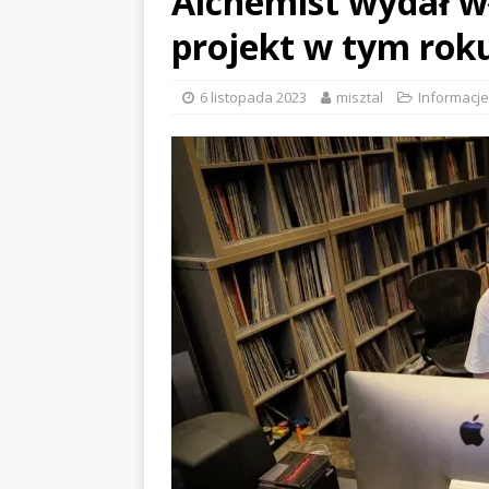
Alchemist wydał w
projekt w tym rok
6 listopada 2023
misztal
Informacje
EVIDENCE x DUSTY ROOM
A