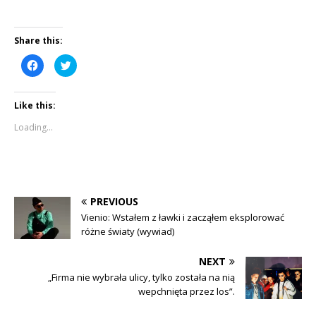
Share this:
C
C
l
l
i
i
c
c
k
k
Like this:
t
t
o
o
s
s
Loading...
h
h
a
a
r
r
e
e
o
o
n
n
F
T
a
w
c
i
PREVIOUS
e
t
b
t
Vienio: Wstałem z ławki i zacząłem eksplorować
o
e
różne światy (wywiad)
o
r
k
(
(
O
O
p
NEXT
p
e
e
n
„Firma nie wybrała ulicy, tylko została na nią
n
s
wepchnięta przez los”.
s
i
i
n
n
n