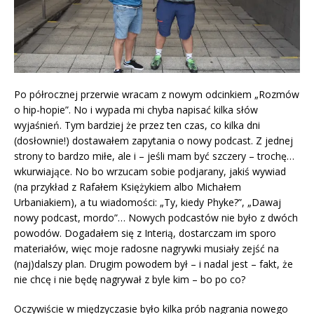
Po półrocznej przerwie wracam z nowym odcinkiem „Rozmów
o hip-hopie”.
No i wypada mi chyba napisać kilka słów
wyjaśnień. Tym bardziej że przez ten czas, co kilka dni
(dosłownie!) dostawałem zapytania o nowy podcast. Z jednej
strony to bardzo miłe, ale i – jeśli mam być szczery – trochę…
wkurwiające. No bo wrzucam sobie podjarany, jakiś wywiad
(na przykład z Rafałem Księżykiem albo Michałem
Urbaniakiem), a tu wiadomości: „Ty, kiedy Phyke?”, „Dawaj
nowy podcast, mordo”… Nowych podcastów nie było z dwóch
powodów. Dogadałem się z Interią, dostarczam im sporo
materiałów, więc moje radosne nagrywki musiały zejść na
(naj)dalszy plan. Drugim powodem był – i nadal jest – fakt, że
nie chcę i nie będę nagrywał z byle kim – bo po co?
Oczywiście w międzyczasie było kilka prób nagrania nowego