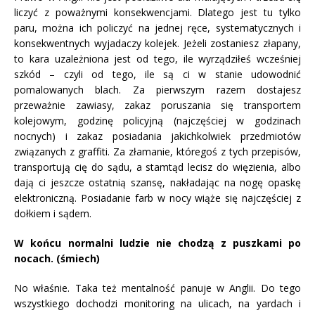
liczyć z poważnymi konsekwencjami. Dlatego jest tu tylko
paru, można ich policzyć na jednej ręce, systematycznych i
konsekwentnych wyjadaczy kolejek. Jeżeli zostaniesz złapany,
to kara uzależniona jest od tego, ile wyrządziłeś wcześniej
szkód – czyli od tego, ile są ci w stanie udowodnić
pomalowanych blach. Za pierwszym razem dostajesz
przeważnie zawiasy, zakaz poruszania się transportem
kolejowym, godzinę policyjną (najczęściej w godzinach
nocnych) i zakaz posiadania jakichkolwiek przedmiotów
związanych z graffiti. Za złamanie, któregoś z tych przepisów,
transportują cię do sądu, a stamtąd lecisz do więzienia, albo
dają ci jeszcze ostatnią szansę, nakładając na nogę opaskę
elektroniczną. Posiadanie farb w nocy wiąże się najczęściej z
dołkiem i sądem.
W końcu normalni ludzie nie chodzą z puszkami po
nocach. (śmiech)
No właśnie. Taka też mentalność panuje w Anglii. Do tego
wszystkiego dochodzi monitoring na ulicach, na yardach i