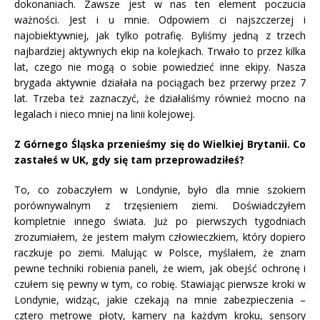
dokonaniach. Zawsze jest w nas ten element poczucia
ważności. Jest i u mnie. Odpowiem ci najszczerzej i
najobiektywniej, jak tylko potrafię. Byliśmy jedną z trzech
najbardziej aktywnych ekip na kolejkach. Trwało to przez kilka
lat, czego nie mogą o sobie powiedzieć inne ekipy. Nasza
brygada aktywnie działała na pociągach bez przerwy przez 7
lat. Trzeba też zaznaczyć, że działaliśmy również mocno na
legalach i nieco mniej na linii kolejowej.
Z Górnego Śląska przenieśmy się do Wielkiej Brytanii. Co
zastałeś w UK, gdy się tam przeprowadziłeś?
To, co zobaczyłem w Londynie, było dla mnie szokiem
porównywalnym z trzęsieniem ziemi. Doświadczyłem
kompletnie innego świata. Już po pierwszych tygodniach
zrozumiałem, że jestem małym człowieczkiem, który dopiero
raczkuje po ziemi. Malując w Polsce, myślałem, że znam
pewne techniki robienia paneli, że wiem, jak obejść ochronę i
czułem się pewny w tym, co robię. Stawiając pierwsze kroki w
Londynie, widząc, jakie czekają na mnie zabezpieczenia –
cztero metrowe płoty, kamery na każdym kroku, sensory