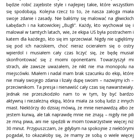
będzie robić zajebiste style i najlepiej takie, które wszystkim
się spodobają. Kolejna rzecz to to, że nasza załoga miała
swoje zdanie i zasady. Nie baliśmy się malować na gliwickich
Łabędach i na katowickiej „Bugli”. Każdy, kto wychował się i
malował w tamtych latach, wie, że ekipa US była postrachem i
katem dla każdego, kto się im sprzeciwiał. Nigdy nie ugięliśmy
się pod ich naciskiem, choć nieraz ocierałem się o ostry
wpierdol i musiałem cały czas liczyć się, że będę musiał
skonfrontować się z moimi oponentami. Towarzyszył mi
strach, ale zawsze uważałem, że nikt nie ma monopolu na
miejscówki. Miałem i nadal mam brak szacunku do ekip, które
nie miały swojego zdania i lizały dupę swoim – nazwijmy ich –
przeciwnikom. Ta presja i nienawiść cały czas się nawarstwiały.
Jednak nie przeszkodziło nam to w tym, by być bardzo
aktywną i niezależną ekipą, która miała za sobą ludzi z innych
miast. Niektórzy do dzisiaj mówią, że mnie nienawidzą albo że
jestem kurwą, ale tak naprawdę mnie nie znają – nigdy nie pili
ze mną piwa, ani nie spędzili w moim towarzystwie więcej niż
30 minut. Przypuszczam, że gdybym na spokojnie z niektórymi
pogadał, to okazałoby się, że mamy ze sobą o wiele więcej