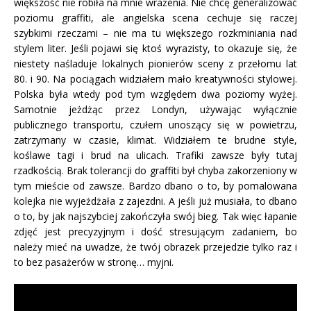
większość nie robiła na mnie wrażenia. Nie chcę generalizować
poziomu graffiti, ale angielska scena cechuje się raczej
szybkimi rzeczami – nie ma tu większego rozkminiania nad
stylem liter. Jeśli pojawi się ktoś wyrazisty, to okazuje się, że
niestety naśladuje lokalnych pionierów sceny z przełomu lat
80. i 90. Na pociągach widziałem mało kreatywności stylowej.
Polska była wtedy pod tym względem dwa poziomy wyżej.
Samotnie jeżdżąc przez Londyn, używając wyłącznie
publicznego transportu, czułem unoszący się w powietrzu,
zatrzymany w czasie, klimat. Widziałem te brudne style,
koślawe tagi i brud na ulicach. Trafiki zawsze były tutaj
rzadkością. Brak tolerancji do graffiti był chyba zakorzeniony w
tym mieście od zawsze. Bardzo dbano o to, by pomalowana
kolejka nie wyjeżdżała z zajezdni. A jeśli już musiała, to dbano
o to, by jak najszybciej zakończyła swój bieg. Tak więc łapanie
zdjęć jest precyzyjnym i dość stresującym zadaniem, bo
należy mieć na uwadze, że twój obrazek przejedzie tylko raz i
to bez pasażerów w stronę… myjni.