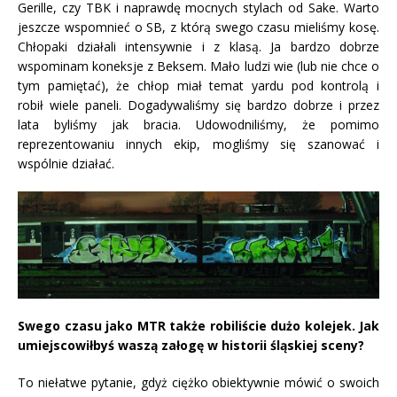
Gerille, czy TBK i naprawdę mocnych stylach od Sake. Warto
jeszcze wspomnieć o SB, z którą swego czasu mieliśmy kosę.
Chłopaki działali intensywnie i z klasą. Ja bardzo dobrze
wspominam koneksje z Beksem. Mało ludzi wie (lub nie chce o
tym pamiętać), że chłop miał temat yardu pod kontrolą i
robił wiele paneli. Dogadywaliśmy się bardzo dobrze i przez
lata byliśmy jak bracia. Udowodniliśmy, że pomimo
reprezentowaniu innych ekip, mogliśmy się szanować i
wspólnie działać.
Swego czasu jako MTR także robiliście dużo kolejek. Jak
umiejscowiłbyś waszą załogę w historii śląskiej sceny?
To niełatwe pytanie, gdyż ciężko obiektywnie mówić o swoich