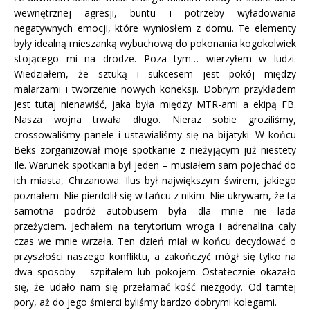
wewnętrznej agresji, buntu i potrzeby wyładowania
negatywnych emocji, które wyniosłem z domu. Te elementy
były idealną mieszanką wybuchową do pokonania kogokolwiek
stojącego mi na drodze. Poza tym… wierzyłem w ludzi.
Wiedziałem, że sztuką i sukcesem jest pokój między
malarzami i tworzenie nowych koneksji. Dobrym przykładem
jest tutaj nienawiść, jaka była między MTR-ami a ekipą FB.
Nasza wojna trwała długo. Nieraz sobie groziliśmy,
crossowaliśmy panele i ustawialiśmy się na bijatyki. W końcu
Beks zorganizował moje spotkanie z nieżyjącym już niestety
Ile. Warunek spotkania był jeden – musiałem sam pojechać do
ich miasta, Chrzanowa. Ilus był największym świrem, jakiego
poznałem. Nie pierdolił się w tańcu z nikim. Nie ukrywam, że ta
samotna podróż autobusem była dla mnie nie lada
przeżyciem. Jechałem na terytorium wroga i adrenalina cały
czas we mnie wrzała. Ten dzień miał w końcu decydować o
przyszłości naszego konfliktu, a zakończyć mógł się tylko na
dwa sposoby – szpitalem lub pokojem. Ostatecznie okazało
się, że udało nam się przełamać kość niezgody. Od tamtej
pory, aż do jego śmierci byliśmy bardzo dobrymi kolegami.