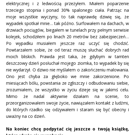
elektrycznej i z ledwością przeżyłem. Miałem poparzenie
trzeciego stopnia i ponad 30% spalonego ciała. Patrząc na
moje wszystkie wyczyny, to tak naprawdę dziwię się, że
wypadek spotkał mnie… tak późno. Surfowałem na dachach, w
drzwiach pociągów, biegałem w tunelach przy pełnym serwisie
kolejek, schodziłem po linach 20 metrów bez zabezpieczeń…
Po wypadku musiałem jeszcze raz uczyć się chodzić.
Powtarzałem sobie, że od teraz muszę słuchać dobrych rad
moich bliskich. Prawda jest taka, że gdybym w tamten
deszczowy dzień posłuchał mojego ziomka, to wypadek by się
nie wydarzył. O dziwo nie myślałem o zakończeniu malowania.
Ono jest chyba za głęboko we mnie zakorzenione. Po
miesiącach bólu, powstania ze zgliszczy i odbudowaniu siebie,
zrozumiałem, że wszystko w życiu dzieje się w jakimś celu.
Mimo że nadal aktywnie działam na scenie, to
przeorganizowałem swoje życie, nawiązałem kontakt z ludźmi,
do których rzadko się odzywałem i staram się być obecny i
uważny na co dzień.
Na koniec chcę podpytać cię jeszcze o twoją książkę,