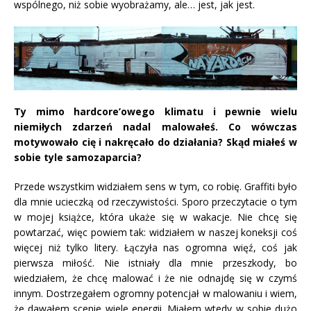
wspólnego, niż sobie wyobrażamy, ale… jest, jak jest.
Ty mimo hardcore’owego klimatu i pewnie wielu
niemiłych zdarzeń nadal malowałeś. Co wówczas
motywowało cię i nakręcało do działania? Skąd miałeś w
sobie tyle samozaparcia?
Przede wszystkim widziałem sens w tym, co robię. Graffiti było
dla mnie ucieczką od rzeczywistości. Sporo przeczytacie o tym
w mojej książce, która ukaże się w wakacje. Nie chcę się
powtarzać, więc powiem tak: widziałem w naszej koneksji coś
więcej niż tylko litery. Łączyła nas ogromna więź, coś jak
pierwsza miłość. Nie istniały dla mnie przeszkody, bo
wiedziałem, że chcę malować i że nie odnajdę się w czymś
innym. Dostrzegałem ogromny potencjał w malowaniu i wiem,
że dawałem scenie wiele energii. Miałem wtedy w sobie dużo