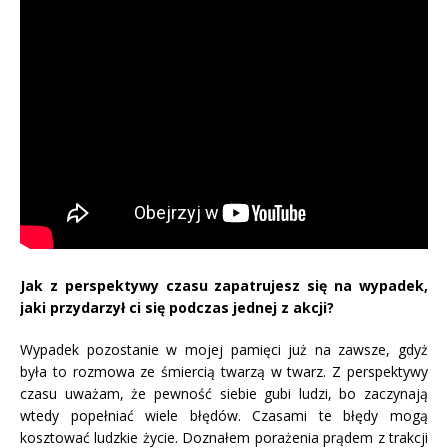
Jak z perspektywy czasu zapatrujesz się na wypadek,
jaki przydarzył ci się podczas jednej z akcji?
Wypadek pozostanie w mojej pamięci już na zawsze, gdyż
była to rozmowa ze śmiercią twarzą w twarz. Z perspektywy
czasu uważam, że pewność siebie gubi ludzi, bo zaczynają
wtedy popełniać wiele błędów. Czasami te błędy mogą
kosztować ludzkie życie. Doznałem porażenia prądem z trakcji