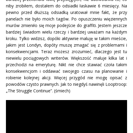
niby zrobiłem, dostałem do odsiadki łaskawie 6 miesięcy. Na
pewno przed dłuższą odsiadką uratował mnie fakt, że przy
panelach nie było moich tagów. Po opuszczeniu więziennych
murów zmieniło się moje podejście do graffiti. Jestem jeszcze
bardziej świadom wielu rzeczy i bardziej uważam na każdym
kroku. Tylko widzisz, dopóki aktywnie maluję w takim mieście,
jakim jest Londyn, dopóty muszę zmagać się z problemami i
konsekwencjami. Teraz możesz zrozumieć, dlaczego jest tu
niewielu pociągowych writerów. Większość maluje kilka lat i
przechodzi na emeryturę. Nikt nie chce stawiać czoła takim
konsekwencjom i oddawać swojego czasu na planowanie i
robienie kolejnej akcji. Więcej przygód nie mogę opisać z
powodów czysto prawnych. Jak to niegdyś nawinęli Looptroop:
„The Struggle Continue”. (śmiech)