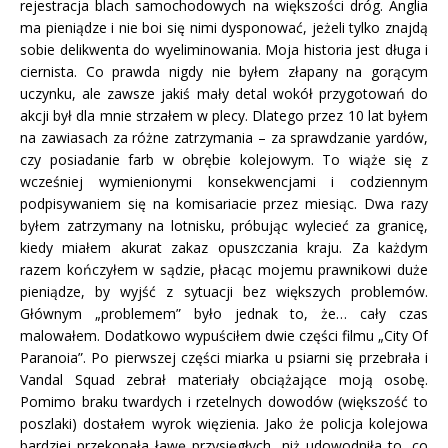
rejestracja blach samochodowych na większości dróg. Anglia
ma pieniądze i nie boi się nimi dysponować, jeżeli tylko znajdą
sobie delikwenta do wyeliminowania. Moja historia jest długa i
ciernista. Co prawda nigdy nie byłem złapany na gorącym
uczynku, ale zawsze jakiś mały detal wokół przygotowań do
akcji był dla mnie strzałem w plecy. Dlatego przez 10 lat byłem
na zawiasach za różne zatrzymania – za sprawdzanie yardów,
czy posiadanie farb w obrębie kolejowym. To wiąże się z
wcześniej wymienionymi konsekwencjami i codziennym
podpisywaniem się na komisariacie przez miesiąc. Dwa razy
byłem zatrzymany na lotnisku, próbując wylecieć za granicę,
kiedy miałem akurat zakaz opuszczania kraju. Za każdym
razem kończyłem w sądzie, płacąc mojemu prawnikowi duże
pieniądze, by wyjść z sytuacji bez większych problemów.
Głównym „problemem” było jednak to, że… cały czas
malowałem. Dodatkowo wypuściłem dwie części filmu „City Of
Paranoia”. Po pierwszej części miarka u psiarni się przebrała i
Vandal Squad zebrał materiały obciążające moją osobę.
Pomimo braku twardych i rzetelnych dowodów (większość to
poszlaki) dostałem wyrok więzienia. Jako że policja kolejowa
bardziej przekonała ławę przysięgłych, niż udowodniła to, co