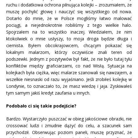
ruchu i dodatkowa ochrona pilnująca kolejki – zrozumiałem, że
muszę pochylić głowę i nauczyć się wszystkiego od nowa.
Dotarło do mnie, że w Polsce mogliśmy łatwo malować
pociągi, a niejednokrotnie robiliśmy z tego wielkie halo.
Spojrzałem na to wszystko inaczej. Wiedziałem, że nim
ktokolwiek o mnie usłyszy, to moja droga będzie długa i
ciernista. Byłem obcokrajowcem, chcącym pokazać się
lokalnym malarzom, którzy oczywiście znali teren od
podszewki. Jednym z pozytywów był fakt, że nie było tutaj tylu
konfliktów między graficiarzami, co nad Wisłą. Sytuacja na
kolejkach była ciężka, więc malarze szanowali się nawzajem, a
wszelkie niesnaski od razu wyjaśniano. Jeśli zrobiłeś kolejkę w
Londynie, to oznaczało to, że masz wiedzę i jaja. Zyskiwałeś
tym samym jakiś kredyt zaufania u innych.
Podobało ci się takie podejście?
Bardzo. Wystarczyło puszczać w obieg jakościowe obrazki, nie
crossować ludzi i żmudnie dążyć do celu, a szacunek sam
przychodził. Obserwując poziom paneli, muszę przyznać, że