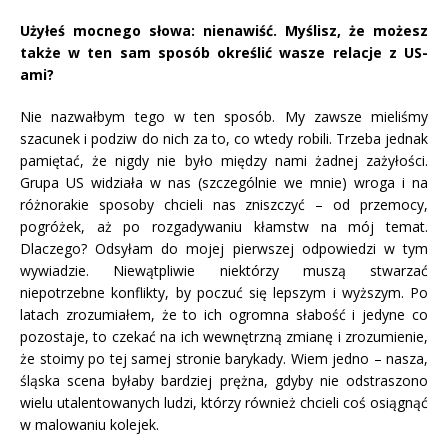
Użyłeś mocnego słowa: nienawiść. Myślisz, że możesz
także w ten sam sposób określić wasze relacje z US-
ami?
Nie nazwałbym tego w ten sposób. My zawsze mieliśmy
szacunek i podziw do nich za to, co wtedy robili. Trzeba jednak
pamiętać, że nigdy nie było między nami żadnej zażyłości.
Grupa US widziała w nas (szczególnie we mnie) wroga i na
różnorakie sposoby chcieli nas zniszczyć – od przemocy,
pogróżek, aż po rozgadywaniu kłamstw na mój temat.
Dlaczego? Odsyłam do mojej pierwszej odpowiedzi w tym
wywiadzie. Niewątpliwie niektórzy muszą stwarzać
niepotrzebne konflikty, by poczuć się lepszym i wyższym. Po
latach zrozumiałem, że to ich ogromna słabość i jedyne co
pozostaje, to czekać na ich wewnętrzną zmianę i zrozumienie,
że stoimy po tej samej stronie barykady. Wiem jedno – nasza,
śląska scena byłaby bardziej prężna, gdyby nie odstraszono
wielu utalentowanych ludzi, którzy również chcieli coś osiągnąć
w malowaniu kolejek.