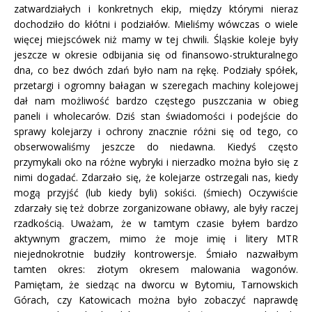
zatwardziałych i konkretnych ekip, między którymi nieraz
dochodziło do kłótni i podziałów. Mieliśmy wówczas o wiele
więcej miejscówek niż mamy w tej chwili. Śląskie koleje były
jeszcze w okresie odbijania się od finansowo-strukturalnego
dna, co bez dwóch zdań było nam na rękę. Podziały spółek,
przetargi i ogromny bałagan w szeregach machiny kolejowej
dał nam możliwość bardzo częstego puszczania w obieg
paneli i wholecarów. Dziś stan świadomości i podejście do
sprawy kolejarzy i ochrony znacznie różni się od tego, co
obserwowaliśmy jeszcze do niedawna. Kiedyś często
przymykali oko na różne wybryki i nierzadko można było się z
nimi dogadać. Zdarzało się, że kolejarze ostrzegali nas, kiedy
mogą przyjść (lub kiedy byli) sokiści. (śmiech) Oczywiście
zdarzały się też dobrze zorganizowane obławy, ale były raczej
rzadkością. Uważam, że w tamtym czasie byłem bardzo
aktywnym graczem, mimo że moje imię i litery MTR
niejednokrotnie budziły kontrowersje. Śmiało nazwałbym
tamten okres: złotym okresem malowania wagonów.
Pamiętam, że siedząc na dworcu w Bytomiu, Tarnowskich
Górach, czy Katowicach można było zobaczyć naprawdę