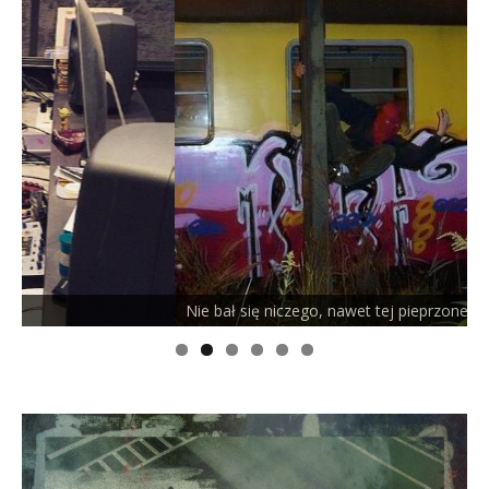
)
Nie bał się niczego, nawet tej pieprzonej śmierci
P