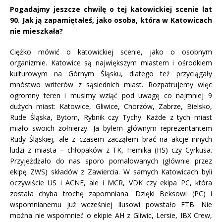
Pogadajmy jeszcze chwilę o tej katowickiej scenie lat
90. Jak ją zapamiętałeś, jako osoba, która w Katowicach
nie mieszkała?
Ciężko mówić o katowickiej scenie, jako o osobnym
organizmie. Katowice są największym miastem i ośrodkiem
kulturowym na Górnym Śląsku, dlatego też przyciągały
mnóstwo writerów z sąsiednich miast. Rozpatrujemy więc
ogromny teren i musimy wziąć pod uwagę co najmniej 9
dużych miast: Katowice, Gliwice, Chorzów, Zabrze, Bielsko,
Rude Śląska, Bytom, Rybnik czy Tychy. Każde z tych miast
miało swoich żołnierzy. Ja byłem głównym reprezentantem
Rudy Śląskiej, ale z czasem zacząłem brać na akcje innych
ludzi z miasta – chłopaków z TK, Hemika (HS) czy Cyrkusa.
Przyjeżdżało do nas sporo pomalowanych (głównie przez
ekipę ZWS) składów z Zawiercia. W samych Katowicach byli
oczywiście US i ACNE, ale i MCR, VDK czy ekipa PC, która
została chyba trochę zapomniana. Dzięki Beksowi (PC) i
wspomnianemu już wcześniej Ilusowi powstało FTB. Nie
można nie wspomnieć o ekipie AH z Gliwic, Lersie, IBX Crew,