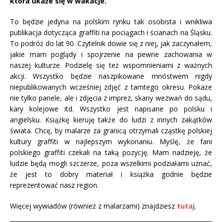
która ukaże się w wakacje.
To będzie jedyna na polskim rynku tak osobista i wnikliwa
publikacja dotycząca graffiti na pociągach i ścianach na Śląsku.
To podróż do lat 90. Czytelnik dowie się z niej, jak zaczynałem,
jakie mam poglądy i spojrzenie na pewne zachowania w
naszej kulturze. Podzielę się też wspomnieniami z ważnych
akcji. Wszystko będzie naszpikowane mnóstwem nigdy
niepublikowanych wcześniej zdjęć z tamtego okresu. Pokaże
nie tylko panele, ale i zdjęcia z imprez, skany wezwań do sądu,
kary kolejowe itd. Wszystko jest napisane po polsku i
angielsku. Książkę kieruję także do ludzi z innych zakątków
świata. Chcę, by malarze za granicą otrzymali cząstkę polskiej
kultury graffiti w najlepszym wykonaniu. Myślę, że fani
polskiego graffiti czekali na taką pozycję. Mam nadzieję, że
ludzie będą mogli szczerze, poza wszelkimi podziałami uznać,
że jest to dobry materiał i książka godnie będzie
reprezentować nasz region.
Więcej wywiadów (również z malarzami) znajdziesz
tutaj
.