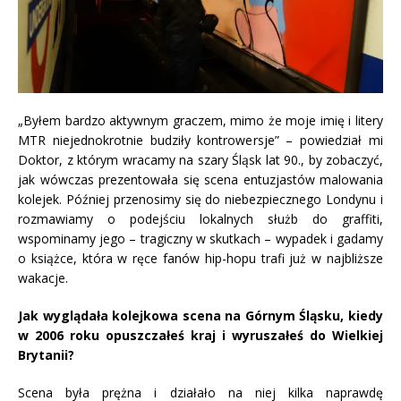
„Byłem bardzo aktywnym graczem, mimo że moje imię i litery
MTR niejednokrotnie budziły kontrowersje” – powiedział mi
Doktor, z którym wracamy na szary Śląsk lat 90., by zobaczyć,
jak wówczas prezentowała się scena entuzjastów malowania
kolejek. Później przenosimy się do niebezpiecznego Londynu i
rozmawiamy o podejściu lokalnych służb do graffiti,
wspominamy jego – tragiczny w skutkach – wypadek i gadamy
o książce, która w ręce fanów hip-hopu trafi już w najbliższe
wakacje.
Jak wyglądała kolejkowa scena na Górnym Śląsku, kiedy
w 2006 roku opuszczałeś kraj i wyruszałeś do Wielkiej
Brytanii?
Scena była prężna i działało na niej kilka naprawdę