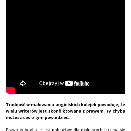
Trudność w malowaniu angielskich kolejek powoduje, że
wielu writerów jest skonfliktowana z prawem. Ty chyba
możesz coś o tym powiedzieć…
Prawo w Anglii nie jest pobłażliwe dla malujących i trzeba się