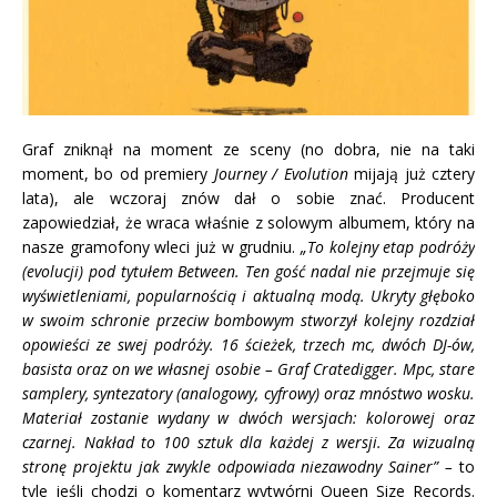
Graf zniknął na moment ze sceny (no dobra, nie na taki
moment, bo od premiery
Journey / Evolution
mijają już cztery
lata), ale wczoraj znów dał o sobie znać. Producent
zapowiedział, że wraca właśnie z solowym albumem, który na
nasze gramofony wleci już w grudniu.
„To kolejny etap podróży
(evolucji) pod tytułem Between. Ten gość nadal nie przejmuje się
wyświetleniami, popularnością i aktualną modą. Ukryty głęboko
w swoim schronie przeciw bombowym stworzył kolejny rozdział
opowieści ze swej podróży. 16 ścieżek, trzech mc, dwóch DJ-ów,
basista oraz on we własnej osobie – Graf Cratedigger. Mpc, stare
samplery, syntezatory (analogowy, cyfrowy) oraz mnóstwo wosku.
Materiał zostanie wydany w dwóch wersjach: kolorowej oraz
czarnej. Nakład to 100 sztuk dla każdej z wersji. Za wizualną
stronę projektu jak zwykle odpowiada niezawodny Sainer” –
to
tyle jeśli chodzi o komentarz wytwórni Queen Size Records.