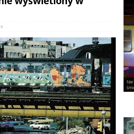
anie wyświetlony w
0
Nie
ALCHEMIST x DUSTY ROOM
śmi