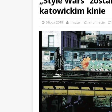
„Style Wars” zost
katowickim kinie
6 lipca 2019
misztal
Informacje
EVIDENCE x DUSTY ROOM