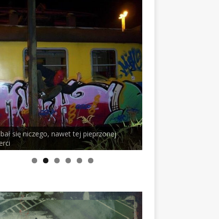
 bał się niczego, nawet tej pieprzonej
erci
PELSON x DUSTY RO