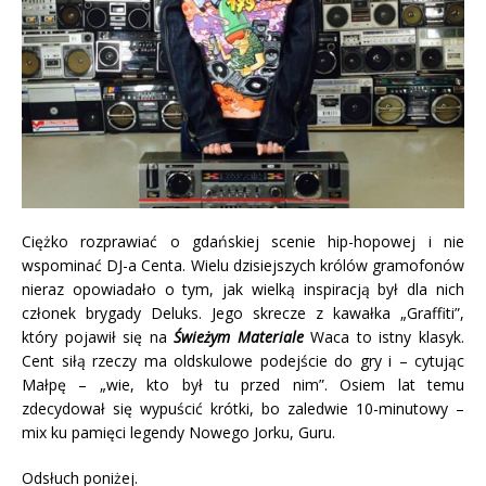
Ciężko rozprawiać o gdańskiej scenie hip-hopowej i nie
wspominać DJ-a Centa.
Wielu dzisiejszych królów gramofonów
nieraz opowiadało o tym, jak wielką inspiracją był dla nich
członek brygady Deluks. Jego skrecze z kawałka „Graffiti”,
który pojawił się na
Świeżym Materiale
Waca to istny klasyk.
Cent siłą rzeczy ma oldskulowe podejście do gry i – cytując
Małpę – „wie, kto był tu przed nim”. Osiem lat temu
zdecydował się wypuścić krótki, bo zaledwie 10-minutowy –
mix ku pamięci legendy Nowego Jorku, Guru.
Odsłuch poniżej.