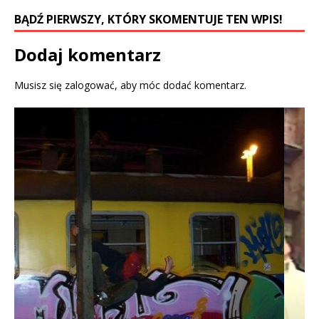
e
w
w
w
BĄDŹ PIERWSZY, KTÓRY SKOMENTUJE TEN WPIS!
w
i
i
n
n
d
d
o
Dodaj komentarz
o
w
w
)
)
Musisz się
zalogować
, aby móc dodać komentarz.