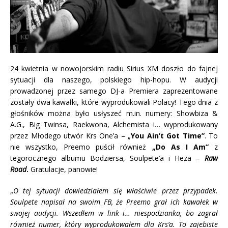
24 kwietnia w nowojorskim radiu
Sirius XM
doszło do fajnej
sytuacji dla naszego, polskiego hip-hopu.
W audycji
prowadzonej przez samego DJ-a Premiera zaprezentowane
zostały dwa kawałki, które wyprodukowali Polacy! Tego dnia z
głośników można było usłyszeć m.in. numery: Showbiza &
A.G., Big Twinsa, Raekwona, Alchemista i… wyprodukowany
przez Młodego utwór Krs One’a – „
You Ain’t Got Time”
. To
nie wszystko, Preemo puścił również
„Do As I Am”
z
tegorocznego albumu Bodziersa, Soulpete’a i Heza –
Raw
Road
.
Gratulacje, panowie!
„
O tej sytuacji dowiedziałem się właściwie przez przypadek.
Soulpete napisał na swoim FB, że Preemo grał ich kawałek w
swojej audycji. Wszedłem w link i… niespodzianka, bo zagrał
również numer, który wyprodukowałem dla Krs’a. To zajebiste