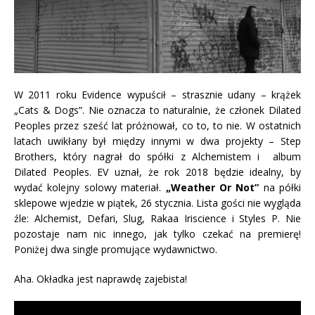
W 2011 roku Evidence wypuścił – strasznie udany – krążek
„Cats & Dogs”.
Nie oznacza to naturalnie, że członek Dilated
Peoples przez sześć lat próżnował, co to, to nie. W ostatnich
latach uwikłany był między innymi w dwa projekty – Step
Brothers, który nagrał do spółki z Alchemistem i album
Dilated Peoples. EV uznał, że rok 2018 będzie idealny, by
wydać kolejny solowy materiał.
„Weather Or Not”
na półki
sklepowe wjedzie w piątek, 26 stycznia. Lista gości nie wygląda
źle: Alchemist, Defari, Slug, Rakaa Iriscience i Styles P. Nie
pozostaje nam nic innego, jak tylko czekać na premierę!
Poniżej dwa single promujące wydawnictwo.
Aha. Okładka jest naprawdę zajebista!