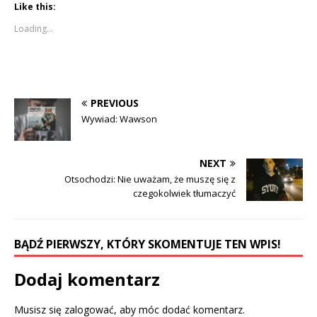
Like this:
t
t
o
o
s
s
Loading...
h
h
a
a
r
r
e
e
o
o
n
n
F
T
a
w
c
i
PREVIOUS
e
t
b
t
Wywiad: Wawson
o
e
o
r
k
(
(
O
O
p
NEXT
p
e
e
n
Otsochodzi: Nie uważam, że muszę się z
n
s
czegokolwiek tłumaczyć
s
i
i
n
n
n
n
e
e
w
w
w
BĄDŹ PIERWSZY, KTÓRY SKOMENTUJE TEN WPIS!
w
i
i
n
n
d
d
o
Dodaj komentarz
o
w
w
)
)
Musisz się
zalogować
, aby móc dodać komentarz.