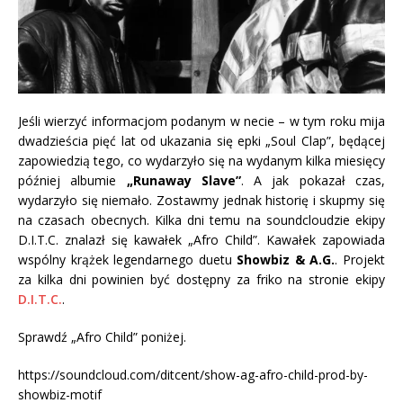
Jeśli wierzyć informacjom podanym w necie – w tym roku mija
dwadzieścia pięć lat
od ukazania się epki „Soul Clap”, będącej
zapowiedzią tego, co wydarzyło się na wydanym kilka miesięcy
później albumie
„Runaway Slave”
. A jak pokazał czas,
wydarzyło się niemało. Zostawmy jednak historię i skupmy się
na czasach obecnych. Kilka dni temu na soundcloudzie ekipy
D.I.T.C. znalazł się kawałek „Afro Child”. Kawałek zapowiada
wspólny krążek legendarnego duetu
Showbiz & A.G.
. Projekt
za kilka dni powinien być dostępny za friko na stronie ekipy
D.I.T.C.
.
Sprawdź „Afro Child” poniżej.
https://soundcloud.com/ditcent/show-ag-afro-child-prod-by-
showbiz-motif