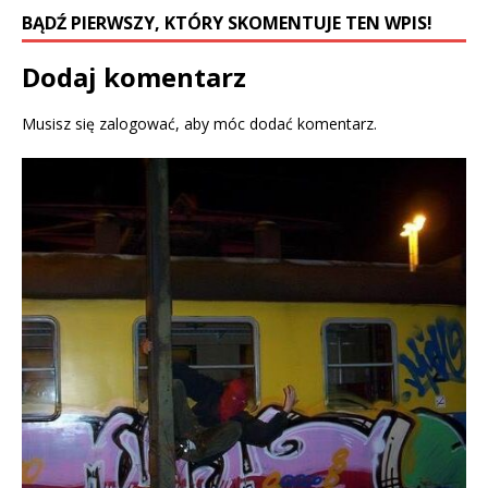
w
w
BĄDŹ PIERWSZY, KTÓRY SKOMENTUJE TEN WPIS!
w
i
i
n
n
d
d
o
Dodaj komentarz
o
w
w
)
)
Musisz się
zalogować
, aby móc dodać komentarz.