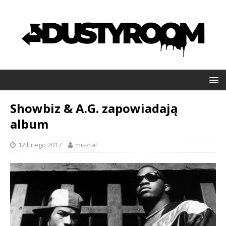
Showbiz & A.G. zapowiadają
album
12 lutego 2017
misztal