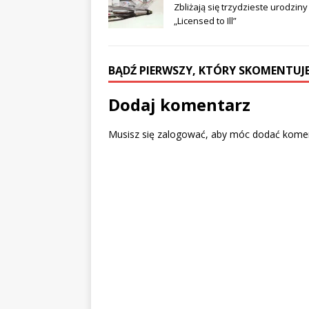
b
t
Zbliżają się trzydzieste urodziny
o
e
„Licensed to Ill”
o
r
k
(
(
O
O
p
p
e
e
n
BĄDŹ PIERWSZY, KTÓRY SKOMENTUJE
n
s
s
i
i
n
n
n
Dodaj komentarz
n
e
e
w
w
w
w
i
Musisz się
zalogować
, aby móc dodać komen
i
n
n
d
d
o
o
w
w
)
)