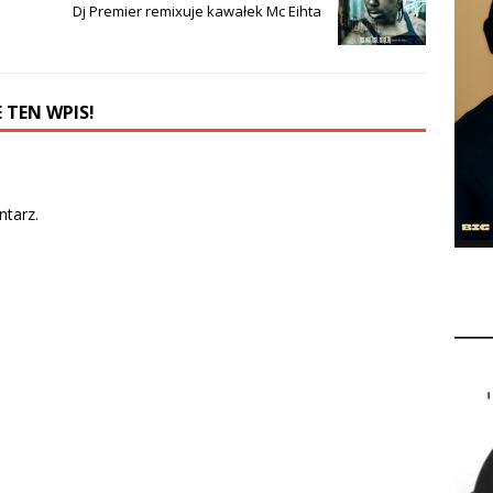
Dj Premier remixuje kawałek Mc Eihta
 TEN WPIS!
tarz.