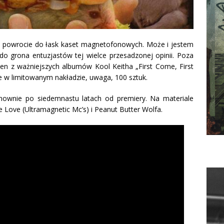
j o powrocie do łask kaset magnetofonowych.
Może i jestem
 do grona entuzjastów tej wielce przesadzonej opinii. Poza
en z ważniejszych albumów Kool Keitha „First Come, First
e w limitowanym nakładzie, uwaga, 100 sztuk.
nownie po siedemnastu latach od premiery. Na materiale
 Love (Ultramagnetic Mc’s) i Peanut Butter Wolfa.