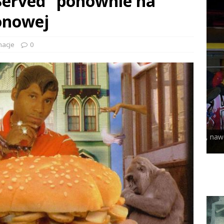
 Served” ponownie na
onowej
macje
0
Nie bał się niczego, nawet tej pieprzonej
śmierci
PE