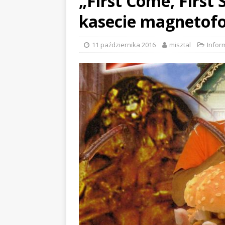
„First Come, First
kasecie magnetof
11 października 2016
misztal
Infor
USTY ROOM
ALCHEMIST x DUSTY ROOM