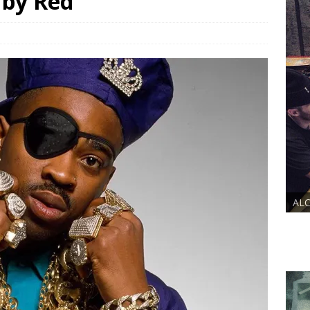
k by Red
VIDENCE x DUSTY ROOM
ALCHEMIST x DUS