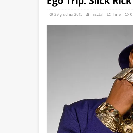
Ego Trip: Slick Ric
29 grudnia 2015
misztal
Inne
0
E