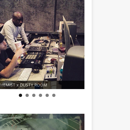
Nie bał się niczego, nawet tej pieprzon
TY ROOM
śmierci