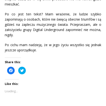
mieszkać.
Po co jest ten tekst? Mam wrażenie, że ludzie szybko
zapominają o osobach, które nie święcą obecnie triumfów i są
gdzieś na zapleczu muzycznego świata. Przepraszam, ale o
założycielu grupy Digital Underground zapomnieć nie można,
nigdy.
Po cichu mam nadzieję, że w jego życiu wszystko się jednak
jeszcze uporządkuje.
Share this:
C
C
l
l
i
i
c
c
k
k
Like this:
t
t
o
o
s
s
Loading...
h
h
a
a
r
r
e
e
o
o