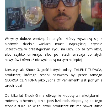
Wszyscy dobrze wiedzą, że artyści, którzy wywodzą się z
biednych dzielnic wielkich miast, najczęściej czynnie
uczestniczą w przestępczym życiu na ulicy. Co za tym idzie,
alb
o szybko umierają, albo po latach wracają do złych
nawyków i również nie wychodzą na tym najlepiej.
Niestety, ale Shock-G, gość których odkrył TALENT TUPACA,
producent, którego zespół nazywany był przez samego
GEORGA CLINTONA jako „Sons Of Parliament” jest jednym z
takich ludzi.
Od kilku lat Shock-G ma olbrzymie kłopoty z narkotykami –
mówimy o heroinie, a nie jakiś bzdurach. Kłopoty są do tego
stopnia duże, że w tej chwili producent nie ma nawet gdzie