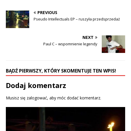
n
n
F
T
a
w
c
i
PREVIOUS
e
t
b
t
Pseudo Intellectuals EP – ruszyła przedsprzedaż
o
e
o
r
k
(
(
O
O
p
NEXT
p
e
e
n
Paul C – wspomnienie legendy
n
s
s
i
i
n
n
n
n
e
e
w
w
w
BĄDŹ PIERWSZY, KTÓRY SKOMENTUJE TEN WPIS!
w
i
i
n
n
d
d
o
Dodaj komentarz
o
w
w
)
)
Musisz się
zalogować
, aby móc dodać komentarz.