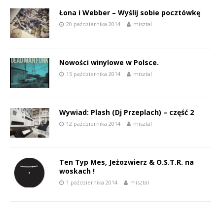
Łona i Webber – Wyślij sobie pocztówkę
20 października 2014
misztal
Nowości winylowe w Polsce.
15 października 2014
misztal
Wywiad: Plash (Dj Przeplach) – część 2
12 października 2014
misztal
Ten Typ Mes, Jeżozwierz & O.S.T.R. na
woskach !
1 października 2014
misztal