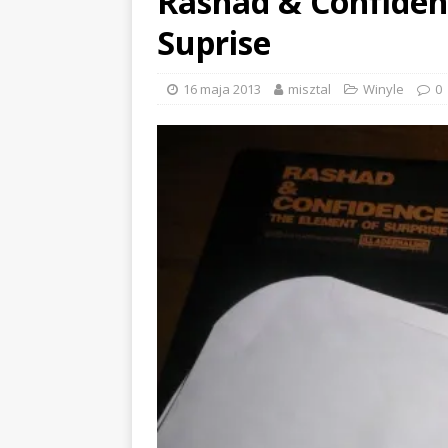
Rashad & Confiden
Suprise
16 maja 2013
misztal
Winyle
0
EVIDENCE x DUSTY ROOM