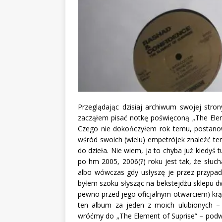
Przeglądając dzisiaj archiwum swojej stro
zacząłem pisać notkę poświęconą „The Eleme
Czego nie dokończyłem rok temu, postanow
wśród swoich (wielu) empetrójek znaleźć te
do dzieła. Nie wiem, ja to chyba już kiedyś
po hm 2005, 2006(?) roku jest tak, że słuc
albo wówczas gdy usłyszę je przez przypa
byłem szoku słysząc na bekstejdżu sklepu dw
pewno przed jego oficjalnym otwarciem) krą
ten album za jeden z moich ulubionych –
wróćmy do „The Element of Suprise” – podw