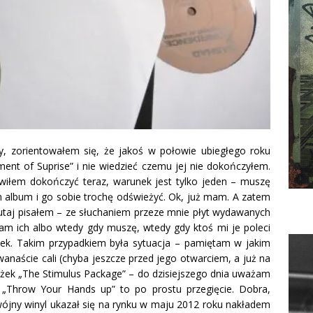
ny, zorientowałem się, że jakoś w połowie ubiegłego roku
nt of Suprise” i nie wiedzieć czemu jej nie dokończyłem.
iłem dokończyć teraz, warunek jest tylko jeden – muszę
n album i go sobie trochę odświeżyć. Ok, już mam. A zatem
 tutaj pisałem – ze słuchaniem przeze mnie płyt wydawanych
ham ich albo wtedy gdy muszę, wtedy gdy ktoś mi je poleci
dek. Takim przypadkiem była sytuacja – pamiętam w jakim
anaście cali (chyba jeszcze przed jego otwarciem, a już na
żek „The Stimulus Package” – do dzisiejszego dnia uważam
 „Throw Your Hands up” to po prostu przegięcie. Dobra,
ójny winyl ukazał się na rynku w maju 2012 roku nakładem