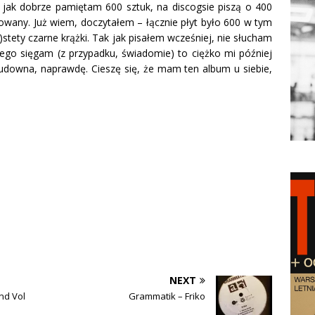
e jak dobrze pamiętam 600 sztuk, na discogsie piszą o 400
itowany. Już wiem, doczytałem – łącznie płyt było 600 w tym
)stety czarne krążki. Tak jak pisałem wcześniej, nie słucham
niego sięgam (z przypadku, świadomie) to ciężko mi później
cudowna, naprawdę. Cieszę się, że mam ten album u siebie,
NEXT
nd Vol
Grammatik – Friko