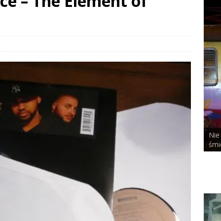
ce – The Element of
Nie bał się nicz
ALCHEMIST x DUSTY ROOM
śmierci