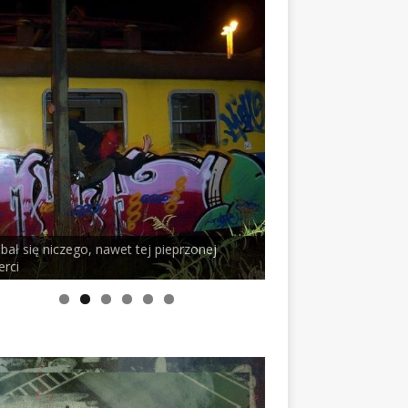
ego, nawet tej pieprzonej
PELSON x DUSTY ROOM