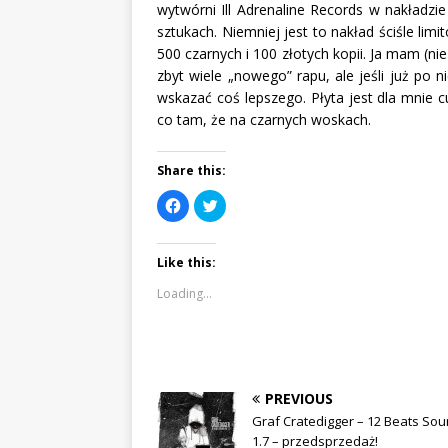
wytwórni Ill Adrenaline Records w nakładzi
sztukach. Niemniej jest to nakład ściśle lim
500 czarnych i 100 złotych kopii. Ja mam (nie
zbyt wiele „nowego” rapu, ale jeśli już po 
wskazać coś lepszego. Płyta jest dla mnie 
co tam, że na czarnych woskach.
Share this:
C
C
l
l
i
i
c
c
k
k
Like this:
t
t
o
o
s
s
Loading...
h
h
a
a
r
r
e
e
o
o
n
n
F
T
a
w
c
i
PREVIOUS
e
t
b
t
Graf Cratedigger – 12 Beats Sou
o
e
1.7 – przedsprzedaż!
o
r