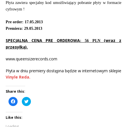
Płyta zawiera specjalny kod umożliwiający pobranie płyty w formacie
cyfrowym !
Pre order: 17.05.2013
Premiera: 29.05.2013
SPECJALNA CENA PRE ORDEROWA
(wraz z
: 56 PLN
przesyłką).
www.queensizerecords.com
Płyta w dniu premiery dostępna będzie w internetowym sklepie
Vinyle Reda.
Share this:
C
C
l
l
i
i
c
c
k
k
Like this:
t
t
o
o
s
s
Loading...