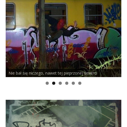
Nie bał się niczego, nawet tej pieprzonej śmierci
P