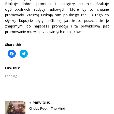
Brakuję dobrej promocji i pieniędzy na nią. Brakuje
ogólnopolskich audycji radiowych, które by to chętnie
promowały. Zresztą unikają tam polskiego rapu, z tego co
słyszę. Kupujcie płyty, jeśli się jaracie to puszczajcie je
znajomym, bo najlepszą promocją i tą prawidłową jest
promowanie muzyki przez samych odbiorców.
Share this:
C
C
l
l
i
i
c
c
k
k
Like this:
t
t
o
o
s
s
Loading...
h
h
a
a
r
r
e
e
o
o
n
n
F
T
a
w
c
i
PREVIOUS
e
t
b
t
Chubb Rock – The Mind
o
e
o
r