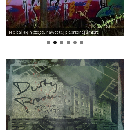
 się niczego, nawet tej pieprzonej śmierci
PELSON x 