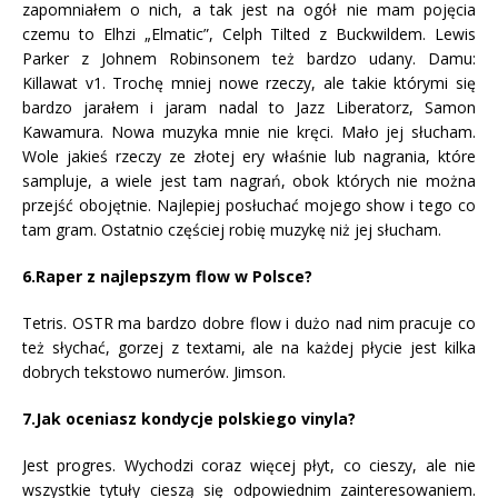
zapomniałem o nich, a tak jest na ogół nie mam pojęcia
czemu to Elhzi „Elmatic”, Celph Tilted z Buckwildem. Lewis
Parker z Johnem Robinsonem też bardzo udany. Damu:
Killawat v1. Trochę mniej nowe rzeczy, ale takie którymi się
bardzo jarałem i jaram nadal to Jazz Liberatorz, Samon
Kawamura. Nowa muzyka mnie nie kręci. Mało jej słucham.
Wole jakieś rzeczy ze złotej ery właśnie lub nagrania, które
sampluje, a wiele jest tam nagrań, obok których nie można
przejść obojętnie. Najlepiej posłuchać mojego show i tego co
tam gram. Ostatnio częściej robię muzykę niż jej słucham.
6.Raper z najlepszym flow w Polsce?
Tetris. OSTR ma bardzo dobre flow i dużo nad nim pracuje co
też słychać, gorzej z textami, ale na każdej płycie jest kilka
dobrych tekstowo numerów. Jimson.
7.Jak oceniasz kondycje polskiego vinyla?
Jest progres. Wychodzi coraz więcej płyt, co cieszy, ale nie
wszystkie tytuły cieszą się odpowiednim zainteresowaniem.