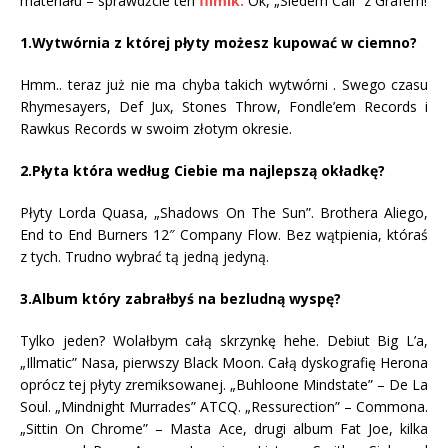
materiału – sprawdźcie ten
filmik.
Ok, „Siedem Cali” z Grafem!
1.Wytwórnia z której płyty możesz kupować w ciemno?
Hmm.. teraz już nie ma chyba takich wytwórni . Swego czasu
Rhymesayers, Def Jux, Stones Throw, Fondle’em Records i
Rawkus Records w swoim złotym okresie.
2.Płyta która według Ciebie ma najlepszą okładkę?
Płyty Lorda Quasa, „Shadows On The Sun”. Brothera Aliego,
End to End Burners 12″ Company Flow. Bez wątpienia, któraś
z tych. Trudno wybrać tą jedną jedyną.
3.Album który zabrałbyś na bezludną wyspę?
Tylko jeden? Wolałbym całą skrzynkę hehe. Debiut Big L’a,
„Illmatic” Nasa, pierwszy Black Moon. Całą dyskografię Herona
oprócz tej płyty zremiksowanej. „Buhloone Mindstate” – De La
Soul. „Mindnight Murrades” ATCQ. „Ressurection” – Commona.
„Sittin On Chrome” – Masta Ace, drugi album Fat Joe, kilka