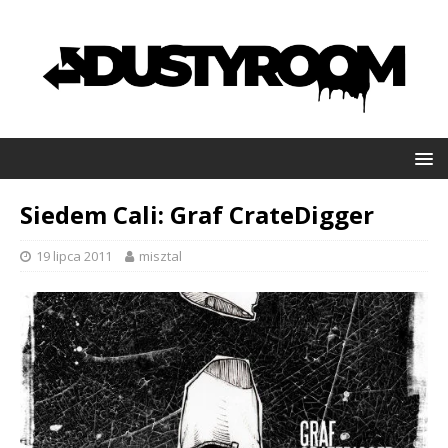
Siedem Cali: Graf CrateDigger
19 lipca 2011
misztal