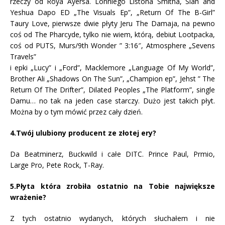
rzeczy od Roya Ayersa. Lonniego Listona Smitha, Siah and
Yeshua Dapo ED „The Visuals Ep”, „Return Of The B-Girl”
Taury Love, pierwsze dwie płyty Jeru The Damaja, na pewno
coś od The Pharcyde, tylko nie wiem, którą, debiut Lootpacka,
coś od PUTS, Murs/9th Wonder ” 3:16″, Atmosphere „Sevens
Travels”
i epki „Lucy” i „Ford”, Macklemore „Language Of My World”,
Brother Ali „Shadows On The Sun”, „Champion ep”, Jehst ” The
Return Of The Drifter”, Dilated Peoples „The Platform”, single
Damu… no tak na jeden case starczy. Dużo jest takich płyt.
Można by o tym mówić przez cały dzień.
4.Twój ulubiony producent ze złotej ery?
Da Beatminerz, Buckwild i całe DITC. Prince Paul, Prmio,
Large Pro, Pete Rock, T-Ray.
5.Płyta która zrobiła ostatnio na Tobie największe
wrażenie?
Z tych ostatnio wydanych, których słuchałem i nie