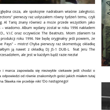
lędna cisza, ale spokojnie nadrabiam właśnie zaległości.
ections” pierwszy raz usłyszałem równy tydzień temu, czyli
izg. Al Tariq znany również a może przede wszystkim jako
ts – wiadomo. Album wydany został w roku 1996 nakładem
I.D., V.I.C oraz oczywiście The Beatnuts. Moim zdaniem ta
 produkcji roku 1996. Nie będę oryginalny jeśli powiem, że
e Pays” – mistrz! Chyba pierwszy raz skomentuję okładkę
ałbym ją nawet z okładką DJ JS-1 DUB-L feat Jeru The
esadziłem, ale jest w każdym bądź razie niezła!
 i marca zapowiada się niezwykle ciekawie jeśli chodzi o
 odpowiedzi od równie znakomitych gości jakich miałem tutaj
Do następnego!
ha Sławka nie przebije nikt !