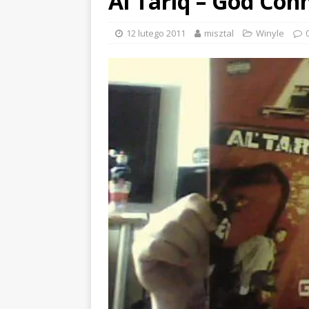
Al Tariq – God Con
12 lutego 2011
misztal
Winyle
EVIDENCE x DUSTY ROOM