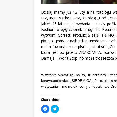
Dzisiaj mamy już 12 luty a na fotologu wzg
Przyznam się bez bicia, że płytę „God Conn
jakieś 15 lat od jej wydania – niezły pośl
Fashion to były członek grupy The Beatnu
wytwórni Correct. Produkcją zajęli się NO 
płyta to jedna z najbardziej niedocenionych
moim faworytem na płycie jest utwór „Crim
która jest po prostu ZNAKOMITA, porówn
Damaja – Won’t Stop, no może troszeczkę prz
Wszystko wskazuję na to, iż przełom lutego
kontynuacje akcji „SIEDEM CALI” – czekam na
w styczniu – nie no ok, sorry chłopaki, ale Dru
Share this:
C
C
l
l
i
i