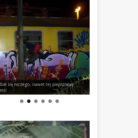
 bał się niczego, nawet tej pieprzonej
erci
PELSON x DUSTY RO