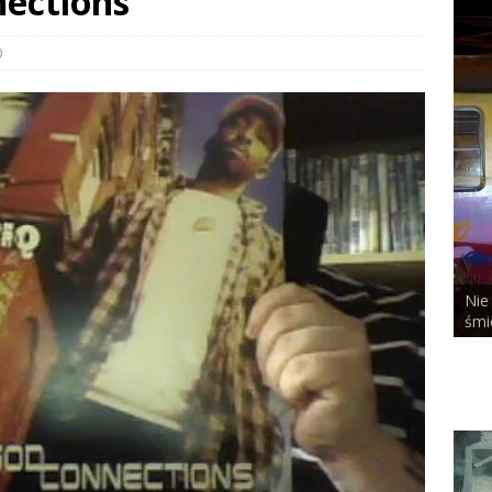
nections
0
Nie
ALCHEMIST x DUSTY ROOM
śmi