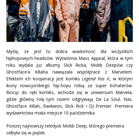
Myślę, że jest to dobra wiadomość dla wszystkich
hiphopowych headsów. Wytwórnia Mass Appeal, która w tym
roku wydała już albumy Slick Ricka, Mobb Deepów czy
Ghostface’a Killaha nawiązała współprace z Marvelem.
Efektem ich kooperacji jest komiks
Legend has it
, w którym
ikony nowojorskiego hip-hopu robią za super bohaterów.
Biorąc do ręki komiks, wchodzi się w uniwersum Marvela,
gdzie główną rolę tym razem odgrywają De La Soul, Nas,
Ghostface Killah, Raekwon, Slick Rick i DJ Premier. Premiera
wydawnictwa miała miejsce 10 października.
Poniżej najnowszy teledysk Mobb Deep, którego premiera
odbyła się w piątek.