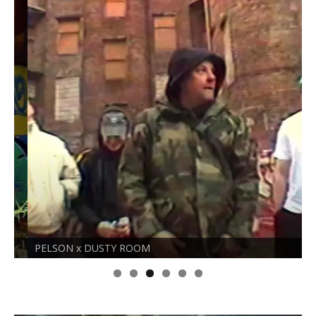
w
)
)
PELSON x DUSTY ROOM
O